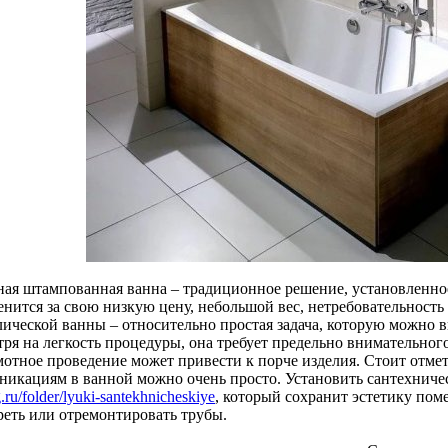
ная штампованная ванна – традиционное решение, установленн
енится за свою низкую цену, небольшой вес, нетребовательность
лической ванны – относительно простая задача, которую можно 
ря на легкость процедуры, она требует предельно внимательного
мотное проведение может привести к порче изделия. Стоит отмет
никациям в ванной можно очень просто. Установить сантехнич
g.ru/folder/lyuki-santekhnicheskiye
, который сохранит эстетику по
реть или отремонтировать трубы.