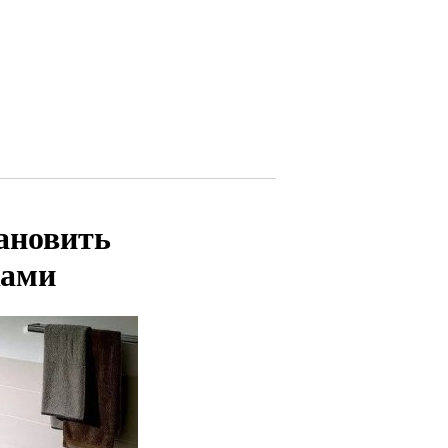
ановить
ками