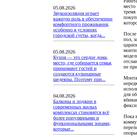
Работ
место
05.08.2026
тремя
Звукоизоляция играет
покуп
важную роль в обеспечении
котор
комфортного проживания,
особенно в условиях
После
городской суеты, когда...
пол, 
царап
монти
05.08.2026
модел
Кухня — это сердце дома,
отсла
место, где собирается семья,
не пр
принимают гостей и
создаются кулинарные
Монта
шедевры. Поэтому при...
неред
испол
для о
04.08.2026
вбиваю
Балконы и лоджии в
фикси
современных жилых
комплексах становятся всё
Пока 
более популярными и
комму
функциональными зонами,
перел
которые...
опоры