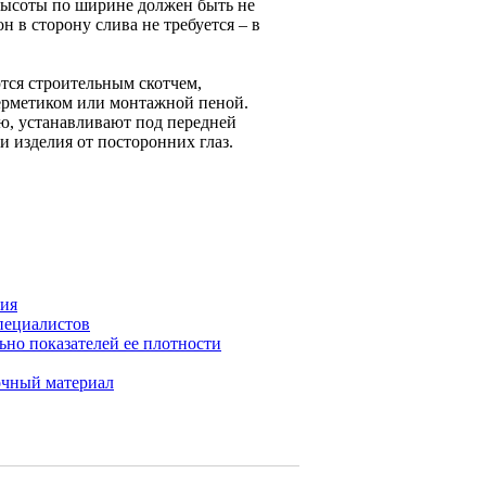
высоты по ширине должен быть не
н в сторону слива не требуется – в
тся строительным скотчем,
герметиком или монтажной пеной.
ю, устанавливают под передней
 изделия от посторонних глаз.
ния
пециалистов
но показателей ее плотности
очный материал