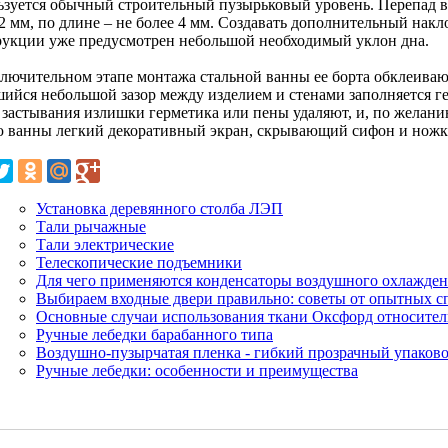
ьзуется обычный строительный пузырьковый уровень. Перепад 
2 мм, по длине – не более 4 мм. Создавать дополнительный накло
рукции уже предусмотрен небольшой необходимый уклон дна.
ключительном этапе монтажа стальной ванны ее борта обклеиваю
шийся небольшой зазор между изделием и стенами заполняется 
 застывания излишки герметика или пены удаляют, и, по желани
ю ванны легкий декоративный экран, скрывающий сифон и ножки
Установка деревянного столба ЛЭП
Тали рычажные
Тали электрические
Телескопические подъемники
Для чего применяются конденсаторы воздушного охлажде
Выбираем входные двери правильно: советы от опытных с
Основные случаи использования ткани Оксфорд относитель
Ручные лебедки барабанного типа
Воздушно-пузырчатая пленка - гибкий прозрачный упаков
Ручные лебедки: особенности и преимущества