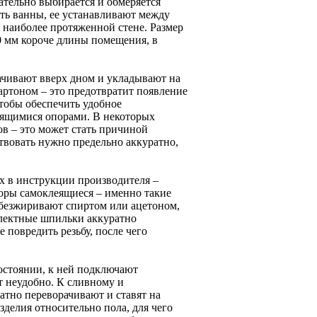
ательно выбирается и обмеряется
ть ванны, ее устанавливают между
 наиболее протяженной стене. Размер
0 мм короче длины помещения, в
ачивают вверх дном и укладывают на
артоном – это предотвратит появление
чтобы обеспечить удобное
еящимися опорами. В некоторых
в – это может стать причиной
твовать нужно предельно аккуратно,
х в инструкции производителя –
поры самоклеящиеся – именно такие
обезжиривают спиртом или ацетоном,
плектные шпильки аккуратно
 повредить резьбу, после чего
состоянии, к ней подключают
т неудобно. К сливному и
атно переворачивают и ставят на
делия относительно пола, для чего