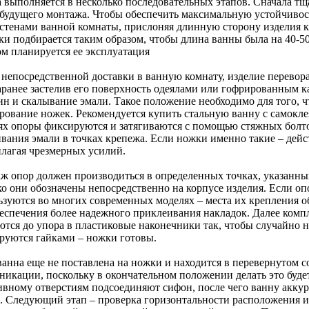
а выполняется в несколько последовательных этапов. Сначала тщ
 будущего монтажа. Чтобы обеспечить максимальную устойчивос
 стенами ванной комнаты, прислоняя длинную сторону изделия к
ки подбирается таким образом, чтобы длина ванны была на 40-5
ом планируется ее эксплуатация
 непосредственной доставки в ванную комнату, изделие перевор
заранее застелив его поверхность одеялами или гофрированным к
ин и скалывание эмали. Такое положение необходимо для того, 
рование ножек. Рекомендуется купить стальную ванну с самокл
ях опоры фиксируются и затягиваются с помощью стяжных болто
ивания эмали в точках крепежа. Если ножки именно такие – дейс
илагая чрезмерных усилий.
ж опор должен производиться в определенных точках, указанны
ко они обозначены непосредственно на корпусе изделия. Если о
ьзуются во многих современных моделях – места их крепления 
беспечения более надежного приклеивания накладок. Далее ком
тся до упора в пластиковые наконечники так, чтобы случайно не
руются гайками – ножки готовы.
ванна еще не поставлена на ножки и находится в перевернутом 
никации, поскольку в окончательном положении делать это буде
ивному отверстиям подсоединяют сифон, после чего ванну аккур
. Следующий этап – проверка горизонтальности расположения из