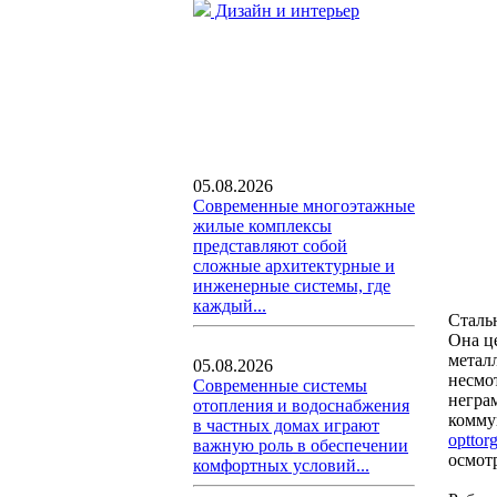
Дизайн и интерьер
05.08.2026
Современные многоэтажные
жилые комплексы
представляют собой
сложные архитектурные и
инженерные системы, где
каждый...
Сталь
Она ц
метал
05.08.2026
несмот
Современные системы
негра
отопления и водоснабжения
комму
в частных домах играют
opttor
важную роль в обеспечении
осмот
комфортных условий...