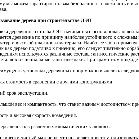
му мы можем гарантировать вам безопасность, надежность и вы
ева.
ьзование дерева при строительстве ЛЭП
овка деревянного столба ЛЭП начинается с основополагающей за
ается древесина по принципу наиболее устойчивого к сложным
ратур и высокой влажности материала. Наиболее часто применяют
ак как дерево податливо к гниению, его следует тщательно обраб
ждениям используются различные составы: антисептические рас
металлов и специальные защитные лаки. При грамотном подходе 
еимуществ установки деревянных опор можно выделить следую
кая стоимость в сравнении с другими конструкциями.
гий срок эксплуатации.
ольшой вес и компактность, что станет важным достоинством пр
ость и высокая скорость возведения.
версальность в различных климатических условиях.
логически чистый материал, что позволяет просто утилизироват