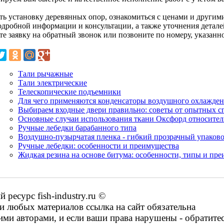
ать установку деревянных опор, ознакомиться с ценами и другим
одробной информации и консультации, а также уточнения деталей
те заявку на обратный звонок или позвоните по номеру, указанн
Тали рычажные
Тали электрические
Телескопические подъемники
Для чего применяются конденсаторы воздушного охлажде
Выбираем входные двери правильно: советы от опытных с
Основные случаи использования ткани Оксфорд относитель
Ручные лебедки барабанного типа
Воздушно-пузырчатая пленка - гибкий прозрачный упаков
Ручные лебедки: особенности и преимущества
Жидкая резина на основе битума: особенности, типы и пр
есурс fish-industry.ru ©
 любых материалов ссылка на сайт обязательна
ими авторами, и если ваши права нарушены - обратите