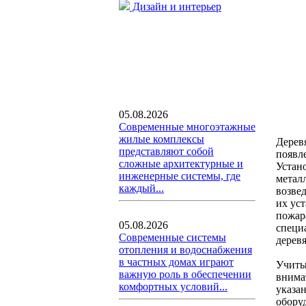
Дизайн и интерьер
05.08.2026
Современные многоэтажные
жилые комплексы
Дерев
представляют собой
появл
сложные архитектурные и
Устан
инженерные системы, где
метал
каждый...
возве
их ус
пожар
05.08.2026
специ
Современные системы
дерев
отопления и водоснабжения
в частных домах играют
Учиты
важную роль в обеспечении
внима
комфортных условий...
указа
обору