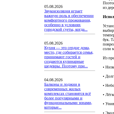
Поэто
05.08.2026
из дер
Звукоизоляция играет
важную роль в обеспечении
Испол
комфортного проживания,
особенно в условиях
Устан
городской суеты, когда...
выбир
темпе
бук. Т
05.08.2026
повре
Кухня — это сердце дома,
соли 
место, где собирается семья,
принимают гостей и
Из пр
создаются кулинарные
шедевры. Поэтому при...
• Низ
• Дол
04.08.2026
Балконы и лоджии в
• Неб
современных жилых
комплексах становятся всё
• Лёгк
более популярными и
функциональными зонами,
• Уни
которые...
• Эко