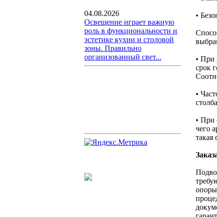
04.08.2026
• Безо
Освещение играет важную
роль в функциональности и
Спосо
эстетике кухни и столовой
выбра
зоны. Правильно
организованный свет...
• При
срок 
Соотн
• Час
столб
• При
чего а
такая
Заказ
Подвод
требу
опоры
проце
докум
гаран