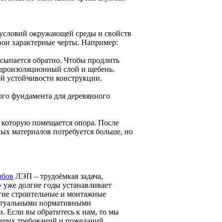
т условий окружающей среды и свойств
вои характерные черты. Например:
асыпается обратно. Чтобы продлить
гидроизоляционный слой и щебень.
ой устойчивости конструкции.
ого фундамента для деревянного
в которую помещается опора. После
ных материалов потребуется больше, но
лбов
ЛЭП – трудоёмкая задача,
 уже долгие годы устанавливает
угие строительные и монтажные
актуальными нормативными
 Если вы обратитесь к нам, то мы
ваших требований и пожеланий.