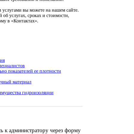
и услугами вы можете на нашем сайте.
 об услугах, сроках и стоимости,
ому в «Контактах».
ния
пециалистов
но показателей ее плотности
очный материал
еимущества гидроизоляции
сь к администратору через форму