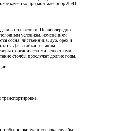
сокое качество при монтаже опор ЛЭП
дачи – подготовки. Первоочередно
 погодным условиям, изменениям
ся сосна, лиственница, дуб, орех и
отать. Для стойкости таким
творы с органическими веществами,
такие столбы прослужат долгие годы.
щие:
и транспортировке.
ь столбы по окончанию срока службы.