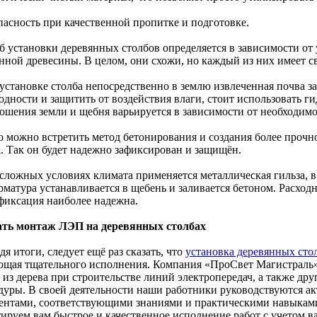
пасность при качественной пропитке и подготовке.
б установки деревянных столбов определяется в зависимости о
нной древесины. В целом, они схожи, но каждый из них имеет с
 установке столба непосредственно в землю извлеченная почва з
годности и защитить от воздействия влаги, стоит использовать 
ошения земли и щебня варьируется в зависимости от необходим
то можно встретить метод бетонирования и создания более прочн
а. Так он будет надежно зафиксирован и защищён.
 сложных условиях климата применяется металлическая гильза, 
рматура устанавливается в щебень и заливается бетоном. Расход
 фиксация наиболее надежна.
ать монтаж ЛЭП на деревянных столбах
я итоги, следует ещё раз сказать, что
установка деревянных сто
ющая тщательного исполнения. Компания «ПроСвет Магистраль»
 из дерева при строительстве линий электропередач, а также др
дуры. В своей деятельности наши работники руководствуются 
ентами, соответствующими знаниями и практическими навыками.
тируем вам быстрое и качественное исполнение работ с учетом 