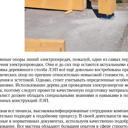
янные опоры линий электропередач, пожалуй, одни из самых пе
ения электропроводки. Они и до сих пор остаются актуальными 
овка деревянного столба ЛЭП всё ещё довольно востребована п
лических опор по причине относительно невысокой стоимости, э
дения и эстетикой. Однако, стоит учитывать определенные особ
тановке. Использование дерева для проведения электроэнергии м
а, поэтому следует провести качественную подготовку материала
алист должен обладать специальными знаниями и навыками в по
янных конструкций ЛЭП.
вая все нюансы, высококвалифицированные сотрудники компан
тельно подходят к подобному процессу. В своей деятельности мы
нные в нормативных документах, используем качественно подоб
дование. Все мастера обладают большим опытом в сфере строит