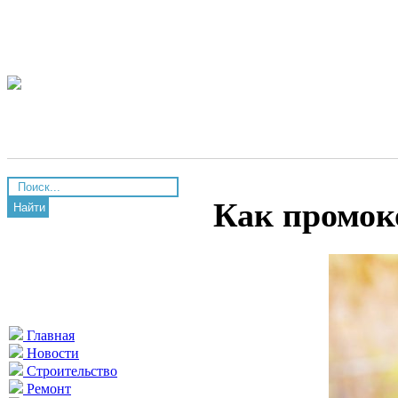
Как промок
Найти
Главная
Новости
Строительство
Ремонт