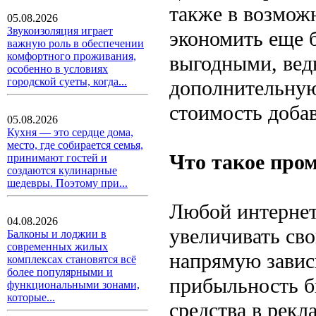
также в возмож
05.08.2026
Звукоизоляция играет
экономить еще 
важную роль в обеспечении
комфортного проживания,
выгодными, вед
особенно в условиях
городской суеты, когда...
дополнительную
стоимость добав
05.08.2026
Кухня — это сердце дома,
место, где собирается семья,
Что такое про
принимают гостей и
создаются кулинарные
шедевры. Поэтому при...
Любой интернет
04.08.2026
увеличивать сво
Балконы и лоджии в
современных жилых
напрямую зависи
комплексах становятся всё
более популярными и
прибыльность б
функциональными зонами,
которые...
средства в рекл