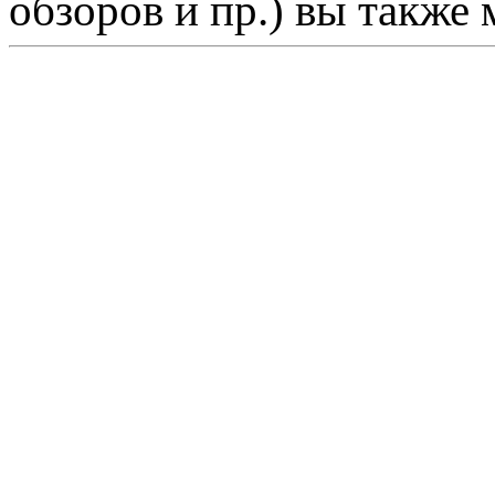
обзоров и пр.) вы также