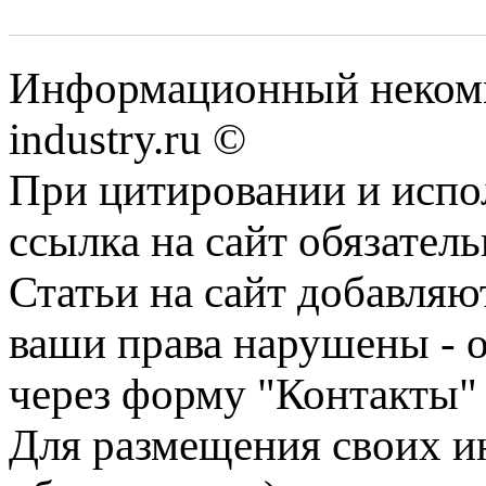
Информационный некомме
industry.ru ©
При цитировании и испо
ссылка на сайт обязатель
Статьи на сайт добавляю
ваши права нарушены - 
через форму "Контакты"
Для размещения своих ин