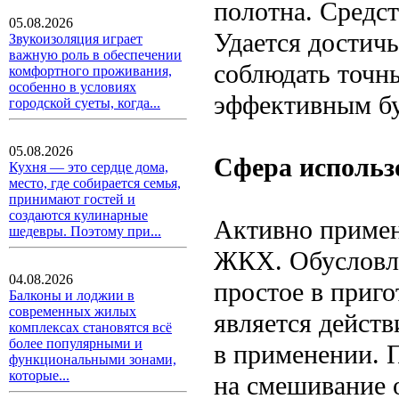
полотна. Средс
05.08.2026
Удается достичь
Звукоизоляция играет
важную роль в обеспечении
соблюдать точн
комфортного проживания,
особенно в условиях
эффективным бу
городской суеты, когда...
05.08.2026
Сфера использ
Кухня — это сердце дома,
место, где собирается семья,
принимают гостей и
создаются кулинарные
Активно примен
шедевры. Поэтому при...
ЖКХ. Обусловлен
04.08.2026
простое в приго
Балконы и лоджии в
современных жилых
является дейст
комплексах становятся всё
более популярными и
в применении. П
функциональными зонами,
которые...
на смешивание 