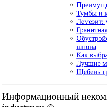
Преимуще
Тумбы и 
Лемезит:
Гранитная
Обустройс
шпона
Как выбр
Лучшие м
Щебень г
Информационный некомме