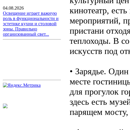
культурный цен
кинотеатр, есть
04.08.2026
Освещение играет важную
мероприятий, пр
роль в функциональности и
эстетике кухни и столовой
пристани отход
зоны. Правильно
организованный свет...
теплоходы. В с
искусств под о
• Зарядье. Один
месте гостиниц
для прогулок го
здесь есть музе
парящем мосту,