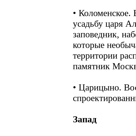
• Коломенское.
усадьбу царя А
заповедник, на
которые необыч
территории рас
памятник Моск
• Царицыно. Во
спроектированн
Запад