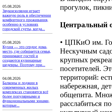
прогулок, пикн
05.08.2026
Звукоизоляция играет
важную роль в обеспечении
комфортного проживания,
Центральный 
особенно в условиях
городской суеты, когда...
• ЦПКиО им. Го
05.08.2026
Кухня — это сердце дома,
Нескучным садо
место, где собирается семья,
принимают гостей и
крупных рекреац
создаются кулинарные
шедевры. Поэтому при...
посетителей. Эт
территорий: ест
04.08.2026
Балконы и лоджии в
набережная, де
современных жилых
комплексах становятся всё
общепита. Множ
более популярными и
функциональными зонами,
расслабиться по
которые...