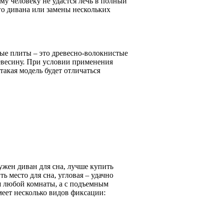
му человеку не удастся лечь в полный
ого дивана или замены нескольких
ые плиты – это древесно-волокнистые
евесину. При условии применения
такая модель будет отличаться
жен диван для сна, лучше купить
ь место для сна, угловая – удачно
я любой комнаты, а с подъемным
еет несколько видов фиксации: