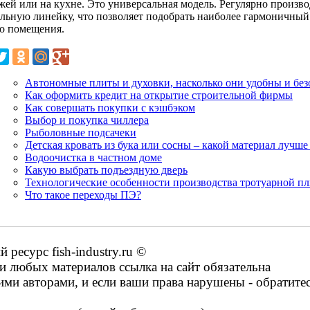
жей или на кухне. Это универсальная модель. Регулярно произ
ельную линейку, что позволяет подобрать наиболее гармоничный
о помещения.
Автономные плиты и духовки, насколько они удобны и бе
Как оформить кредит на открытие строительной фирмы
Как совершать покупки с кэшбэком
Выбор и покупка чиллера
Рыболовные подсачеки
Детская кровать из бука или сосны – какой материал лучше
Водоочистка в частном доме
Какую выбрать подъездную дверь
Технологические особенности производства тротуарной п
Что такое переходы ПЭ?
есурс fish-industry.ru ©
 любых материалов ссылка на сайт обязательна
ими авторами, и если ваши права нарушены - обратите