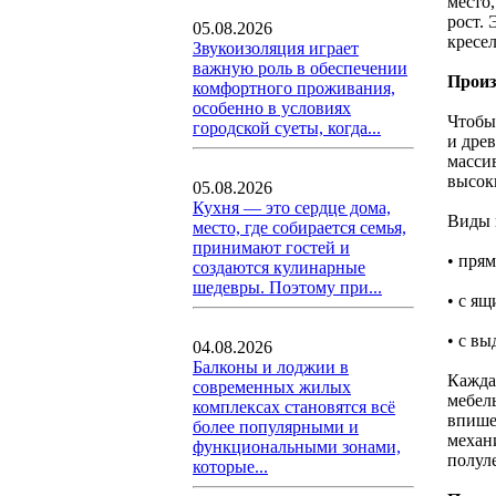
место,
рост.
05.08.2026
кресел
Звукоизоляция играет
важную роль в обеспечении
Произ
комфортного проживания,
особенно в условиях
Чтобы
городской суеты, когда...
и дре
массив
высок
05.08.2026
Кухня — это сердце дома,
Виды 
место, где собирается семья,
принимают гостей и
• прям
создаются кулинарные
шедевры. Поэтому при...
• с ящ
• с в
04.08.2026
Балконы и лоджии в
Кажда
современных жилых
мебел
комплексах становятся всё
впише
более популярными и
механ
функциональными зонами,
полул
которые...