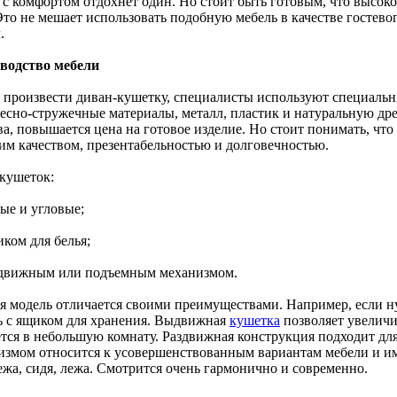
 с комфортом отдохнет один. Но стоит быть готовым, что высоко
 Это не мешает использовать подобную мебель в качестве гостев
.
водство мебели
 произвести диван-кушетку, специалисты используют специальн
весно-стружечные материалы, металл, пластик и натуральную др
а, повышается цена на готовое изделие. Но стоит понимать, что 
им качеством, презентабельностью и долговечностью.
кушеток:
ые и угловые;
иком для белья;
ыдвижным или подъемным механизмом.
я модель отличается своими преимуществами. Например, если ну
ь с ящиком для хранения. Выдвижная
кушетка
позволяет увеличит
тся в небольшую комнату. Раздвижная конструкция подходит дл
измом относится к усовершенствованным вариантам мебели и им
ежа, сидя, лежа. Смотрится очень гармонично и современно.