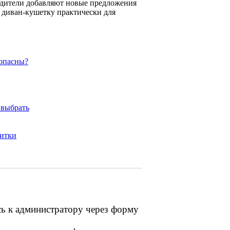
водители добавляют новые предложения
 диван-кушетку практически для
зопасны?
 выбрать
литки
сь к администратору через форму