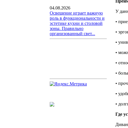
Преим
04.08.2026
У дан
Освещение играет важную
роль в функциональности и
• прие
эстетике кухни и столовой
зоны. Правильно
• эрг
организованный свет...
• унив
• мож
• отно
• бол
• про
• удо
• дол
Где у
Диван