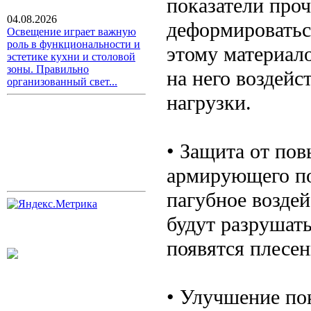
показатели проч
04.08.2026
деформироватьс
Освещение играет важную
роль в функциональности и
этому материало
эстетике кухни и столовой
зоны. Правильно
на него воздейс
организованный свет...
нагрузки.
• Защита от по
армирующего по
пагубное воздей
будут разрушать
появятся плесен
• Улучшение пок