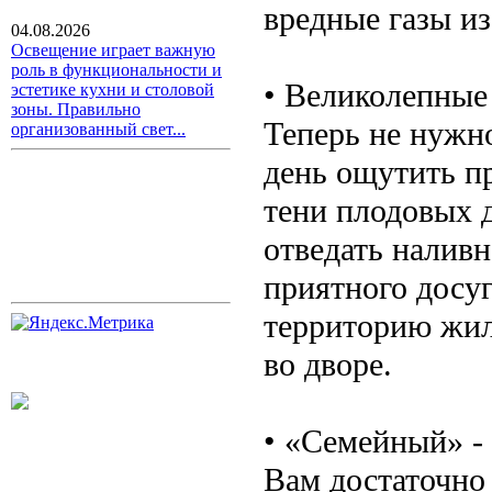
вредные газы и
04.08.2026
Освещение играет важную
роль в функциональности и
• Великолепные
эстетике кухни и столовой
зоны. Правильно
Теперь не нужно
организованный свет...
день ощутить п
тени плодовых д
отведать наливн
приятного досуг
территорию жил
во дворе.
• «Семейный» -
Вам достаточно 