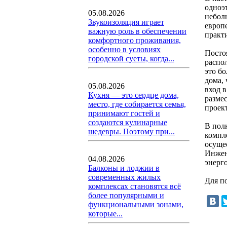
одноэ
05.08.2026
небол
Звукоизоляция играет
европ
важную роль в обеспечении
практ
комфортного проживания,
особенно в условиях
Посто
городской суеты, когда...
распо
это б
дома, 
05.08.2026
вход 
Кухня — это сердце дома,
разме
место, где собирается семья,
проек
принимают гостей и
создаются кулинарные
В пол
шедевры. Поэтому при...
компл
осущес
Инжене
04.08.2026
энерг
Балконы и лоджии в
современных жилых
Для п
комплексах становятся всё
более популярными и
функциональными зонами,
которые...