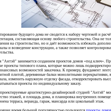
тирование будущего дома не сводится к набору чертежей и расч
ентация, составляющая основу любого строительства. Она не то
шения на строительство, но и даёт возможность избежать дополн
иалы и возведение конструкции, а также позволяет контролирова
ельства.
я "Антэй" занимается созданием проектов домов «под ключ». Пр
ые проекты типового плана, которые можно лишь подкорректиро
инансовых возможностей заказчика. К примеру, фундамент лент
итной плитой, деревянные балки монолитными перекрытиями, в
иала, изменить наружную отделку фасада, откорректировать высо
батываться проекты по индивидуальному заказу.
 проектируемые архитектурно-дизайнерской студией "Антэй" мог
ество этажей, и площадь дома, и планировка внутренних помеще
оена терраса, веранда, гараж, мансарда или цокольный этаж.
тоящее время большой популярностью пользуются
проекты домов