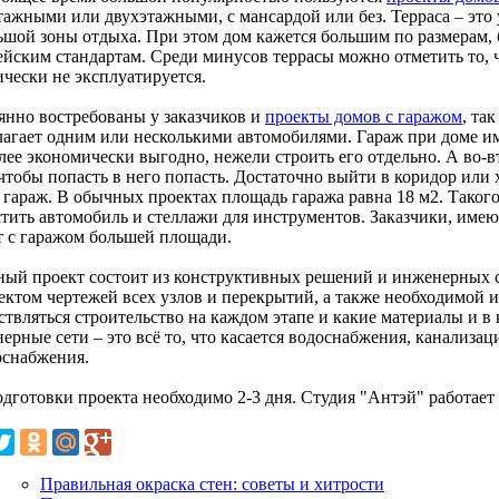
тажными или двухэтажными, с мансардой или без. Терраса – это 
ьшой зоны отдыха. При этом дом кажется большим по размерам, 
ейским стандартам. Среди минусов террасы можно отметить то, ч
ически не эксплуатируется.
янно востребованы у заказчиков и
проекты домов с гаражом
, та
лагает одним или несколькими автомобилями. Гараж при доме и
олее экономически выгодно, нежели строить его отдельно. А во-
чтобы попасть в него попасть. Достаточно выйти в коридор или 
в гараж. В обычных проектах площадь гаража равна 18 м2. Такого
стить автомобиль и стеллажи для инструментов. Заказчики, име
т с гаражом большей площади.
ный проект состоит из конструктивных решений и инженерных 
ектом чертежей всех узлов и перекрытий, а также необходимой и
твляться строительство на каждом этапе и какие материалы и в 
рные сети – это всё то, что касается водоснабжения, канализац
оснабжения.
одготовки проекта необходимо 2-3 дня. Студия "Антэй" работает
Правильная окраска стен: советы и хитрости