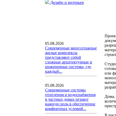
Дизайн и интерьер
Проек
докум
05.08.2026
разре
Современные многоэтажные
матер
жилые комплексы
строит
представляют собой
сложные архитектурные и
Студи
инженерные системы, где
готов
каждый...
или ф
монол
матер
05.08.2026
разра
Современные системы
отопления и водоснабжения
Дома,
в частных домах играют
колич
важную роль в обеспечении
пристр
комфортных условий...
В нас