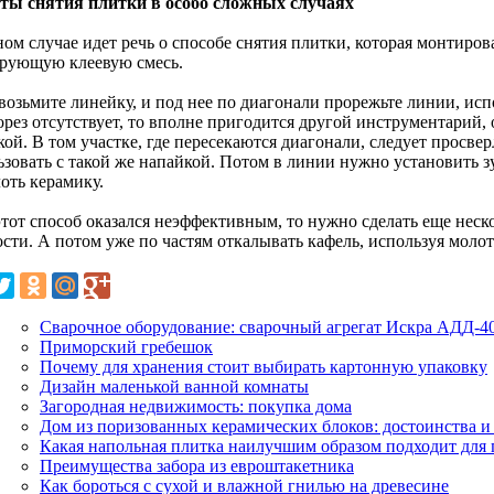
ты снятия плитки в особо сложных случаях
ом случае идет речь о способе снятия плитки, которая монтиров
рующую клеевую смесь.
возьмите линейку, и под нее по диагонали прорежьте линии, исп
орез отсутствует, то вполне пригодится другой инструментарий
ой. В том участке, где пересекаются диагонали, следует просве
зовать с такой же напайкой. Потом в линии нужно установить зу
оть керамику.
этот способ оказался неэффективным, то нужно сделать еще неск
сти. А потом уже по частям откалывать кафель, используя молот
Сварочное оборудование: сварочный агрегат Искра АДД-4
Приморский гребешок
Почему для хранения стоит выбирать картонную упаковку
Дизайн маленькой ванной комнаты
Загородная недвижимость: покупка дома
Дом из поризованных керамических блоков: достоинства и
Какая напольная плитка наилучшим образом подходит для
Преимущества забора из евроштакетника
Как бороться с сухой и влажной гнилью на древесине