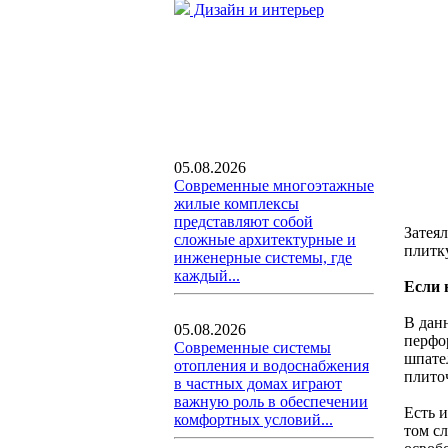
Дизайн и интерьер
05.08.2026
Современные многоэтажные
жилые комплексы
представляют собой
Затея
сложные архитектурные и
плитку
инженерные системы, где
каждый...
Если 
В дан
05.08.2026
перфо
Современные системы
шпател
отопления и водоснабжения
плито
в частных домах играют
важную роль в обеспечении
Есть и
комфортных условий...
том сл