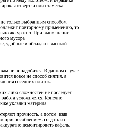
арьте по нему молотком, и керамика
широкая отвертка или стамеска
я не только выбранным способом
 подлежит повторному применению, то
ально аккуратно. При выполнении
ного мусора
ые, удобные и обладают высокой
 вам не понадобится. В данном случае
вится вовсе не способ снятия, а
ждения соседних плиток.
аких-либо сложностей не последует.
о работа усложняется. Конечно,
акже укладки материла.
теряют прочность, а потом, взяв
м приспособлением: создать из
 аккуратно демонтировать кафель.