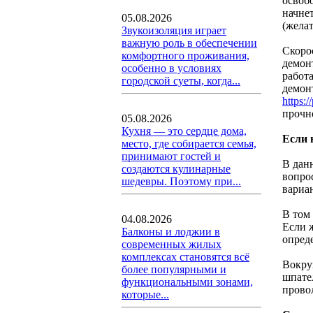
освоб
начне
05.08.2026
(жела
Звукоизоляция играет
важную роль в обеспечении
Скоро
комфортного проживания,
демон
особенно в условиях
работ
городской суеты, когда...
демон
https:
прочн
05.08.2026
Кухня — это сердце дома,
Если 
место, где собирается семья,
принимают гостей и
В дан
создаются кулинарные
вопрос
шедевры. Поэтому при...
вариа
В том 
04.08.2026
Если ж
Балконы и лоджии в
опреде
современных жилых
комплексах становятся всё
Вокруг
более популярными и
шпате
функциональными зонами,
прово
которые...