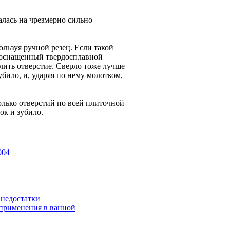
алась на чрезмерно сильно
ользуя ручной резец. Если такой
, оснащенный твердосплавной
рлить отверстие. Сверло тоже лучше
било, и, ударяя по нему молотком,
олько отверстий по всей плиточной
ок и зубило.
004
 недостатки
 применения в ванной