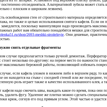
одить их от затирки. Установите под верхнюю плитку зубило, уд
т постепенно отсоединяться. Альтернативой зубила может стать 
тельно с плоским и широким лезвием).
сть освобождения стен от строительного материала определяетс
тажа, но также и целью использования снятого кафеля. Если он
а замедлится, поскольку манипуляции надо производить максим
тажных работ вам обязательно понадобятся мешки для строитель
//plenka51.ru/shop/2693-meshki-stroitelnyie
. Они дешевые, практичн
остью.
нужно снять отдельные фрагменты
ном случае предполагается только ручной демонтаж. Перфоратор
 стоит несколько по-другому: на первое место по важности стано
нт максимально бережной работы, позволяющий избежать повре
случае, если кафель уложен в нижнем либо в верхнем ряду, то к
е он находится на стыке с соседней стеной или же посредине, т
ленную роль играет также и качество использованного клея, а т
 кафеля надо смочить швы, выждать какое-то время, пока они по
ль, удалить фугу. Удаление же плитки можно сделать специальны
локи крюк, согнув его под прямым углом. Этой частью и удастся