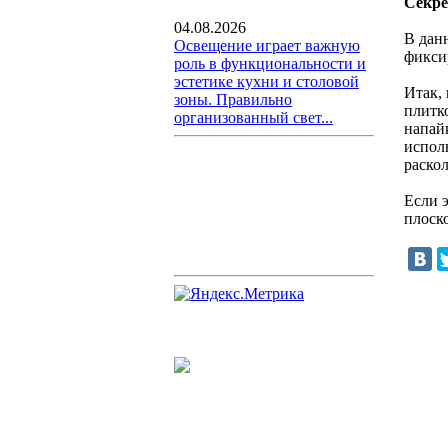
Секре
04.08.2026
В данн
Освещение играет важную
фикси
роль в функциональности и
эстетике кухни и столовой
Итак, 
зоны. Правильно
плитк
организованный свет...
напайк
исполь
раскол
Если 
плоско