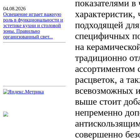
показателями в
04.08.2026
характеристик, 
Освещение играет важную
роль в функциональности и
подходящей для
эстетике кухни и столовой
зоны. Правильно
специфичных по
организованный свет...
на керамическо
традиционно от
ассортиментом 
расцветок, а та
всевозможных и
выше стоит доба
непременно доп
антискользящим 
совершенно без