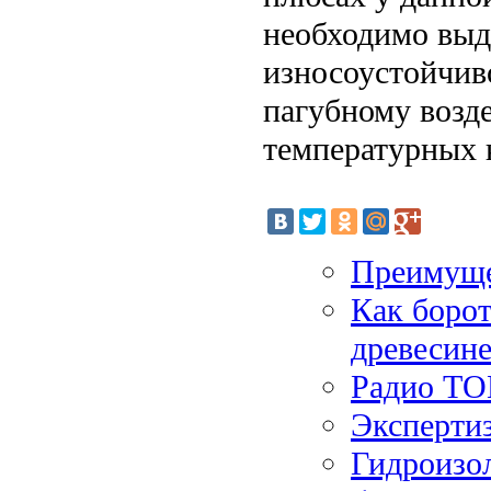
необходимо выд
износоустойчиво
пагубному возд
температурных 
Преимуще
Как борот
древесин
Радио Т
Эксперти
Гидроизол