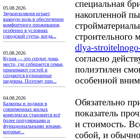
специальная бр
05.08.2026
накопленной пы
Звукоизоляция играет
важную роль в обеспечении
стройматериалы
комфортного проживания,
особенно в условиях
строительного 
городской суеты, когда...
dlya-stroitelnog
05.08.2026
согласно дейст
Кухня — это сердце дома,
место, где собирается семья,
полиэтилен смог
принимают гостей и
создаются кулинарные
особенной вним
шедевры. Поэтому при...
04.08.2026
Обязательно пр
Балконы и лоджии в
современных жилых
показатель про
комплексах становятся всё
более популярными и
и стоимость. В
функциональными зонами,
которые...
собой, и обычно