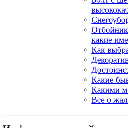
высокока
Снегоубор
Отбойники
какие им
Как выбра
Декоратив
Достоинс
Какие бы
Какими м
Все о жа