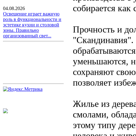
собирается как 
04.08.2026
Освещение играет важную
роль в функциональности и
эстетике кухни и столовой
Прочность и дол
зоны. Правильно
организованный свет...
"Скандинавия".
обрабатываются,
уменьшаются, н
сохраняют свою
позволяет избе
Жилье из дерев
смолами, облад
этому типу дере
человека и жив