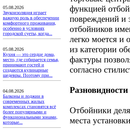
функцией отбойн
05.08.2026
Звукоизоляция играет
повреждений и 
важную роль в обеспечении
комфортного проживания,
отбойников име
особенно в условиях
городской суеты, когда...
легко моется и
из категории об
05.08.2026
Кухня — это сердце дома,
фактуры позвол
место, где собирается семья,
принимают гостей и
согласно стили
создаются кулинарные
шедевры. Поэтому при...
Разновидности
04.08.2026
Балконы и лоджии в
современных жилых
комплексах становятся всё
Отбойники делят
более популярными и
функциональными зонами,
места установк
которые...