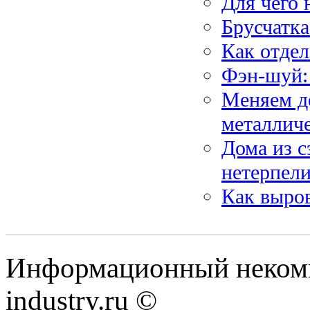
Для чего 
Брусчатка
Как отде
Фэн-шуй:
Меняем де
металлич
Дома из с
нетерпел
Как выро
Информационный некомме
industry.ru ©