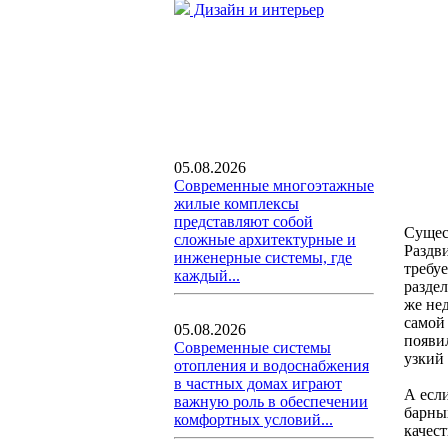
Дизайн и интерьер
05.08.2026
Современные многоэтажные
жилые комплексы
представляют собой
Сущес
сложные архитектурные и
Раздви
инженерные системы, где
требу
каждый...
разде
же не
самой
05.08.2026
появи
Современные системы
узкий 
отопления и водоснабжения
в частных домах играют
А есл
важную роль в обеспечении
барны
комфортных условий...
качес