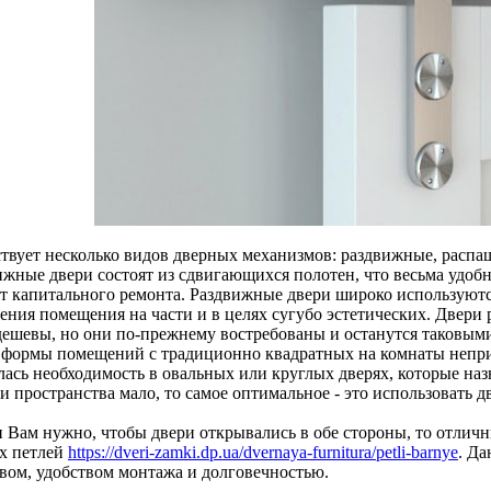
твует несколько видов дверных механизмов: раздвижные, распа
жные двери состоят из сдвигающихся полотен, что весьма удобно
ет капитального ремонта. Раздвижные двери широко используютс
ления помещения на части и в целях сугубо эстетических. Двери
дешевы, но они по-прежнему востребованы и останутся таковыми
 формы помещений с традиционно квадратных на комнаты непр
лась необходимость в овальных или круглых дверях, которые на
и пространства мало, то самое оптимальное - это использовать д
и Вам нужно, чтобы двери открывались в обе стороны, то отлич
х петлей
https://dveri-zamki.dp.ua/dvernaya-furnitura/petli-barnye
. Д
твом, удобством монтажа и долговечностью.