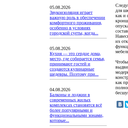
Следу
05.08.2026
для ш
Звукоизоляция играет
как и
важную роль в обеспечении
кронш
комфортного проживания,
опуск
особенно в условиях
соста
городской суеты, когда...
Навес
их от
функц
05.08.2026
мебел
Кухня — это сердце дома,
место, где собирается семья,
Чтобы
принимают гостей и
выдви
создаются кулинарные
модер
шедевры. Поэтому при...
конст
как п
полно
04.08.2026
бесшу
Балконы и лоджии в
современных жилых
комплексах становятся всё
более популярными и
функциональными зонами,
которые...