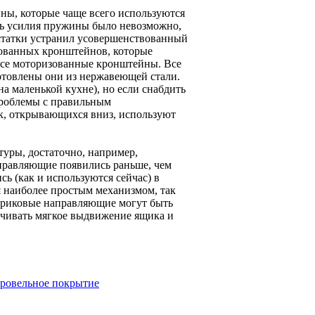
ы, которые чаще всего используются
ть усилия пружины было невозможно,
остатки устранил усовершенствованный
ованных кронштейнов, которые
 все моторизованные кронштейны. Все
отовлены они из нержавеющей стали.
 маленькой кухне), но если снабдить
проблемы с правильным
к, открывающихся вниз, используют
уры, достаточно, например,
правляющие появились раньше, чем
ь (как и используются сейчас) в
 наиболее простым механизмом, так
ариковые направляющие могут быть
ечивать мягкое выдвижение ящика и
 кровельное покрытие