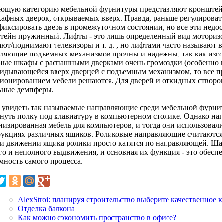
ющую категорию мебельной фурнитуры представляют кронштейн
кафных дверок, открываемых вверх. Правда, раньше регулирова
 фиксировать дверь в промежуточном состоянии, но все эти нед
тейн пружинный. Лифты - это лишь определенный вид моториз
ают/поднимают телевизоры и т. д. , но лифтами часто называют
вляющие подъемных механизмов прочны и надежны, так как изг
ные шкафы с распашными дверками очень громоздки (особенно на
кидывающейся вверх дверцей с подъемным механизмом, то все 
ионированием мебели решаются. Для дверей и откидных створо
ьные демпферы.
 увидеть так называемые направляющие среди мебельной фурнит
нуть полку под клавиатуру в компьютерном столике. Однако на
низированная мебель для компьютеров, и тогда они использовалис
рукциях различных ящиков. Роликовые направляющие считаются
ри движении ящика ролики просто катятся по направляющей. Ш
го и неполного выдвижения, и основная их функция - это обесп
мность самого процесса.
AlexStroi: планируя строительство выберите качественное
Отделка балкона
Как можно сэкономить пространство в офисе?