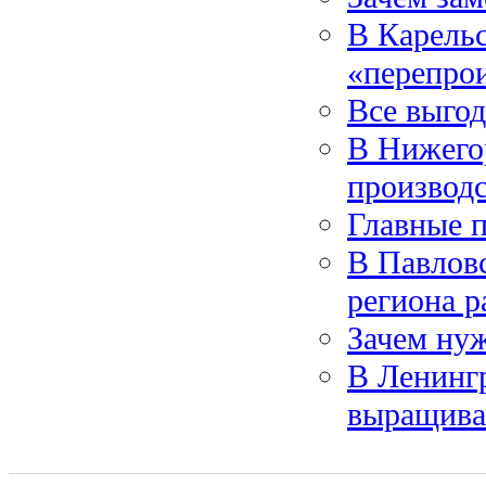
В Карельс
«перепро
Все выго
В Нижего
производ
Главные 
В Павлов
региона р
Зачем ну
В Ленинг
выращива