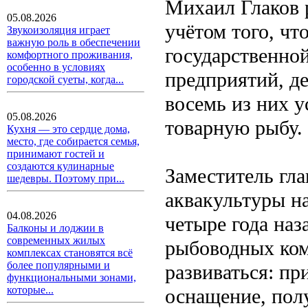
Михаил Глаков р
05.08.2026
учётом того, ч
Звукоизоляция играет
важную роль в обеспечении
государственно
комфортного проживания,
особенно в условиях
предприятий, д
городской суеты, когда...
восемь из них 
05.08.2026
товарную рыбу.
Кухня — это сердце дома,
место, где собирается семья,
принимают гостей и
создаются кулинарные
Заместитель гла
шедевры. Поэтому при...
аквакультуры н
04.08.2026
четыре года наз
Балконы и лоджии в
современных жилых
рыбоводных ком
комплексах становятся всё
более популярными и
развиваться: п
функциональными зонами,
которые...
оснащение, пол