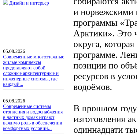
собираются акт
Дизайн и интерьер
и норвежскими 
программы «Тра
Арктики». Это ч
округа, котора
05.08.2026
программе. Лен
Современные многоэтажные
жилые комплексы
позиции по объ
представляют собой
сложные архитектурные и
ресурсов в усл
инженерные системы, где
водоёмов.
каждый...
05.08.2026
В прошлом году
Современные системы
отопления и водоснабжения
изготовления а
в частных домах играют
важную роль в обеспечении
одиннадцати тыс
комфортных условий...