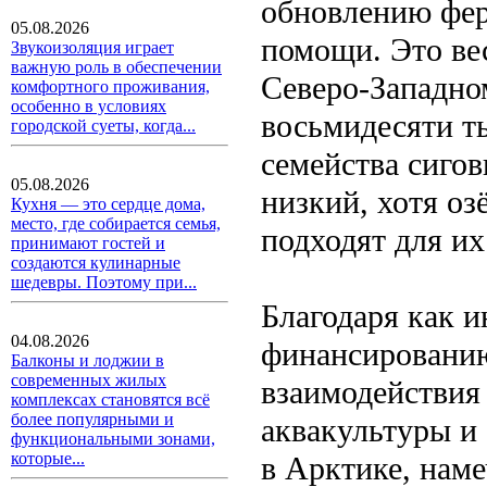
обновлению фер
05.08.2026
помощи. Это ве
Звукоизоляция играет
важную роль в обеспечении
Северо-Западно
комфортного проживания,
особенно в условиях
восьмидесяти т
городской суеты, когда...
семейства сигов
05.08.2026
низкий, хотя оз
Кухня — это сердце дома,
место, где собирается семья,
подходят для и
принимают гостей и
создаются кулинарные
шедевры. Поэтому при...
Благодаря как и
04.08.2026
финансированию
Балконы и лоджии в
современных жилых
взаимодействия 
комплексах становятся всё
более популярными и
аквакультуры и
функциональными зонами,
которые...
в Арктике, наме