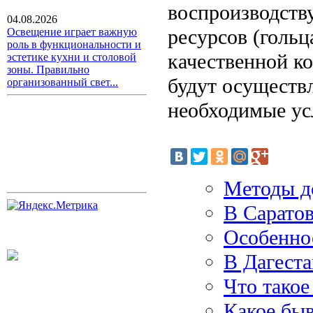
воспроизводств
04.08.2026
ресурсов (гольца
Освещение играет важную
роль в функциональности и
качественной ко
эстетике кухни и столовой
зоны. Правильно
будут осуществл
организованный свет...
необходимые ус
Методы д
В Саратов
Особенно
В Дагест
Что такое
Какое бы