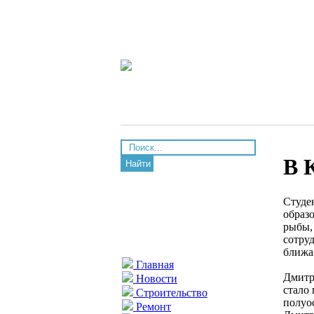
В 
Найти
Студе
образ
рыбы,
сотру
ближа
Главная
Дмитри
Новости
стало
Строительство
полуо
Ремонт