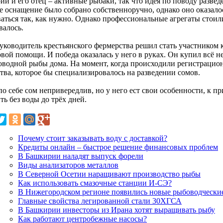
ий и его отец – активные рыбаки, так что идея по поводу разве
е оснащение было собрано собственноручно, однако оно оказал
аться так, как нужно. Однако профессиональные агрегаты стоили
валось.
руководитель крестьянского фермерства решил стать участником 
овой помощи. И победа оказалась у него в руках. Он купил всё 
оводной рыбы дома. На момент, когда происходили регистрацио
тва, которое бы специализировалось на разведении сомов.
о себе сом непривередлив, но у него ест свои особенности, к п
ь без воды до трёх дней.
Почему стоит заказывать воду с доставкой?
Кредиты онлайн – быстрое решение финансовых проблем
В Башкирии наладят выпуск форели
Виды анализаторов металлов
В Северной Осетии наращивают производство рыбы
Как использовать смазочные станции И-СЭ?
В Нижегородском регионе появились новые рыбоводческие
Главные свойства легированной стали 30ХГСА
В Башкирии инвесторы из Ирана хотят выращивать рыбу
Как работают центробежные насосы?