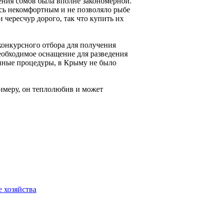
дения сомов была вполне закономерной.
ось некомфортным и не позволяло рыбе
 чересчур дорого, так что купить их
конкурсного отбора для получения
необходимое оснащение для разведения
нные процедуры, в Крыму не было
римеру, он теплолюбив и может
 хозяйства