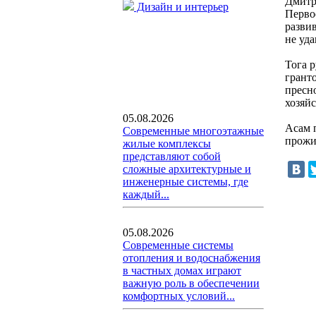
Дмитр
Дизайн и интерьер
Перво
развив
не уда
Тога 
грант
пресн
хозяйс
05.08.2026
Асам п
Современные многоэтажные
прожит
жилые комплексы
представляют собой
сложные архитектурные и
инженерные системы, где
каждый...
05.08.2026
Современные системы
отопления и водоснабжения
в частных домах играют
важную роль в обеспечении
комфортных условий...