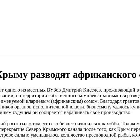
Крыму разводят африканского 
нт одного из местных ВУЗов Дмитрий Киселев, проживающий в
овании, на территории собственного комплекса занимается раз
 именуемой клариевым (африканским) сомом. Благодаря гранто
дников органов исполнительной власти, бизнесмену удалось куп
йшем будущем он собирается наращивать своё производство.
й рассказал о том, что его бизнес начинался как хобби. Толчком
 перекрытие Северо-Крымского канала после того, как Крым пере
строве сильно уменьшилось количество пресноводной рыбы, кото