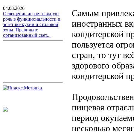
04.08.2026
Самым привлека
Освещение играет важную
роль в функциональности и
иностранных вк
эстетике кухни и столовой
зоны. Правильно
кондитерской пр
организованный свет...
пользуется огр
стран, то тут в
здорового образ
кондитерской п
Продовольствен
пищевая отрасль
период окупаемо
несколько меся