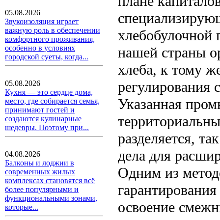
плане капитало
05.08.2026
специализирующ
Звукоизоляция играет
важную роль в обеспечении
хлебобулочной п
комфортного проживания,
особенно в условиях
нашей страны о
городской суеты, когда...
хлеба, к тому ж
регулирования 
05.08.2026
Кухня — это сердце дома,
Указанная пром
место, где собирается семья,
принимают гостей и
территориальны
создаются кулинарные
шедевры. Поэтому при...
разделяется, та
дела для расшир
04.08.2026
Балконы и лоджии в
Одним из метод
современных жилых
комплексах становятся всё
гарантирования
более популярными и
функциональными зонами,
освоение смежны
которые...