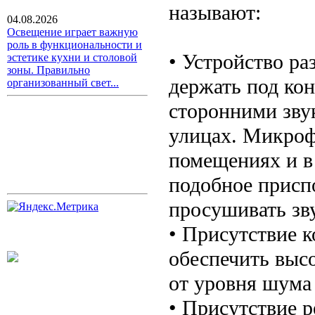
называют:
04.08.2026
Освещение играет важную
роль в функциональности и
• Устройство ра
эстетике кухни и столовой
зоны. Правильно
держать под кон
организованный свет...
сторонними зву
улицах. Микроф
помещениях и в
подобное приспо
просушивать зв
• Присутствие к
обеспечить выс
от уровня шума
• Присутствие 