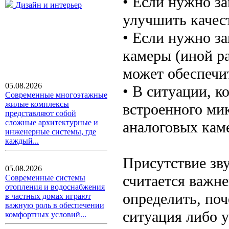
• Если нужно з
Дизайн и интерьер
улучшить качест
• Если нужно за
камеры (иной р
может обеспечи
05.08.2026
• В ситуации, к
Современные многоэтажные
жилые комплексы
встроенного мик
представляют собой
сложные архитектурные и
аналоговых каме
инженерные системы, где
каждый...
Присутствие зву
05.08.2026
считается важн
Современные системы
отопления и водоснабжения
определить, поч
в частных домах играют
важную роль в обеспечении
ситуация либо 
комфортных условий...