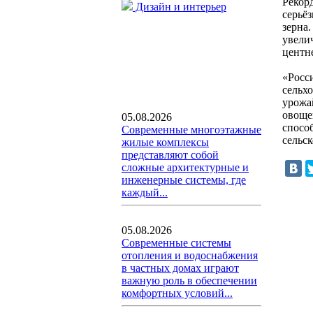
Рекор
Дизайн и интерьер
серьё
зерна.
увели
центне
«Росси
сельх
урожай
овощей
05.08.2026
спосо
Современные многоэтажные
сельс
жилые комплексы
представляют собой
сложные архитектурные и
инженерные системы, где
каждый...
05.08.2026
Современные системы
отопления и водоснабжения
в частных домах играют
важную роль в обеспечении
комфортных условий...