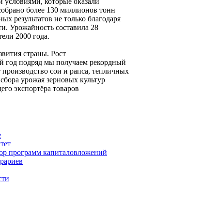
и условиями, которые оказали
собрано более 130 миллионов тонн
ных результатов не только благодаря
и. Урожайность составила 28
тели 2000 года.
звития страны. Рост
ой год подряд мы получаем рекордный
т производство сои и рапса, тепличных
 сбора урожая зерновых культур
его экспортёра товаров
е
тет
бор программ капиталовложений
грариев
сти