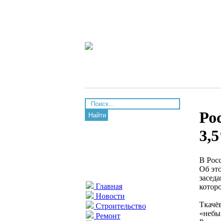
Ро
Найти
3,
В Рос
Об эт
засед
Главная
которо
Новости
Ткачё
Строительство
«небы
Ремонт