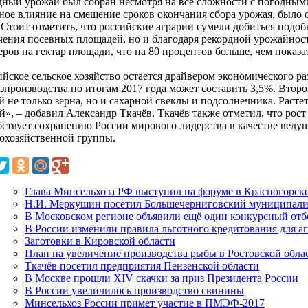
дный урожай был собран несмотря на все сложности с погодным
зное влияние на смещение сроков окончания сбора урожая, было 
 Стоит отметить, что российские аграрии сумели добиться подоб
чения посевных площадей, но и благодаря рекордной урожайност
ров на гектар площади, что на 80 процентов больше, чем показа
йское сельское хозяйство остается драйвером экономического ра
озпроизводства по итогам 2017 года может составить 3,5%. Втор
 не только зерна, но и сахарной свеклы и подсолнечника. Расте
», – добавил Александр Ткачёв. Ткачёв также отметил, что рост
бствует сохранению России мирового лидерства в качестве ведущ
кохозяйственной группы.
Глава Минсельхоза РФ выступил на форуме в Красногорск
Н.И. Меркушин посетил Большечерниговский муниципали
В Московском регионе объявили ещё один конкурсный от
В России изменили правила льготного кредитования для а
Заготовки в Кировской области
План на увеличение производства рыбы в Ростовской обла
Ткачёв посетил предприятия Пензенской области
В Москве прошли XIV скачки за приз Президента России
В России увеличилось производство свинины
Минсельхоз России примет участие в ПМЭФ-2017