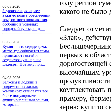
году регион сум
05.08.2026
какого не было 
Звукоизоляция играет
важную роль в обеспечении
комфортного проживания,
особенно в условиях
Следует отмети
городской суеты, когда...
«Злак», действ
05.08.2026
Беольшечернино
Кухня — это сердце дома,
место, где собирается семья,
первых в облас
принимают гостей и
создаются кулинарные
дорогостоящей 
шедевры. Поэтому при...
высочайшим уро
04.08.2026
продуктивности
Балконы и лоджии в
современных жилых
комплектовать 
комплексах становятся всё
более популярными и
примеру, фермер
функциональными зонами,
которые...
зерна: купило с