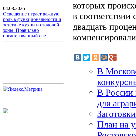
которых происх
04.08.2026
в соответствии
Освещение играет важную
роль в функциональности и
двадцать процен
эстетике кухни и столовой
зоны. Правильно
компенсировали
организованный свет...
В Москов
конкурсн
В России 
для аграр
Заготовки
План на у
Ростовско