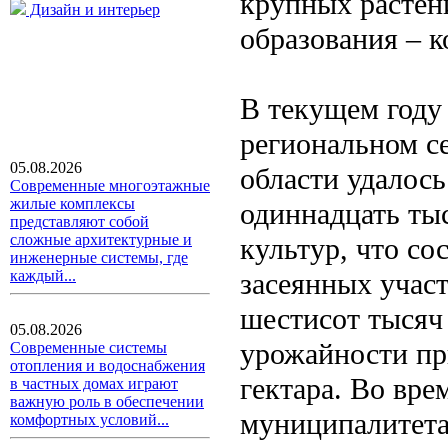
крупных растен
Дизайн и интерьер
образования – к
В текущем году
региональном с
05.08.2026
области удалос
Современные многоэтажные
жилые комплексы
одиннадцать ты
представляют собой
сложные архитектурные и
культур, что со
инженерные системы, где
засеянных учас
каждый...
шестисот тысяч 
05.08.2026
урожайности пр
Современные системы
отопления и водоснабжения
гектара. Во вре
в частных домах играют
важную роль в обеспечении
муниципалитета
комфортных условий...