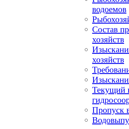
водоемов
Рыбохозя
Состав п
хозяйств
Изыскани
хозяйств
Требован
Изыскани
Текущий 
гидросоо
Пропуск в
Водовыпу