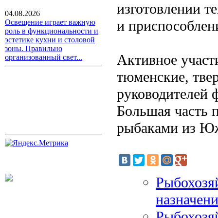
изготовлении т
04.08.2026
и приспособлени
Освещение играет важную
роль в функциональности и
эстетике кухни и столовой
зоны. Правильно
Активное участ
организованный свет...
тюменские, тве
руководителей 
Большая часть п
рыбаками из Ю
Рыбохозя
назначен
Рыбохозя