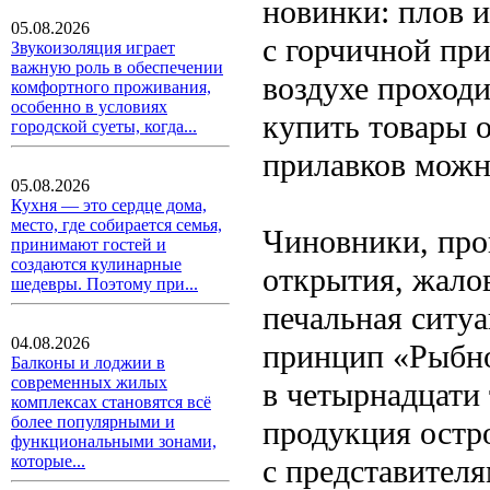
новинки: плов 
05.08.2026
с горчичной при
Звукоизоляция играет
важную роль в обеспечении
воздухе проход
комфортного проживания,
особенно в условиях
купить товары 
городской суеты, когда...
прилавков можн
05.08.2026
Кухня — это сердце дома,
место, где собирается семья,
Чиновники, про
принимают гостей и
создаются кулинарные
открытия, жалов
шедевры. Поэтому при...
печальная ситуа
04.08.2026
принцип «Рыбно
Балконы и лоджии в
современных жилых
в четырнадцати 
комплексах становятся всё
более популярными и
продукция остр
функциональными зонами,
которые...
с представител