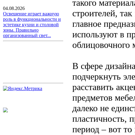
такого материа
04.08.2026
строителей, так
Освещение играет важную
роль в функциональности и
главное предназ
эстетике кухни и столовой
зоны. Правильно
используют в пр
организованный свет...
облицовочного 
В сфере дизайн
подчеркнуть эл
расставить акц
предметов мебе
далеко не един
пластичность, 
период – вот то