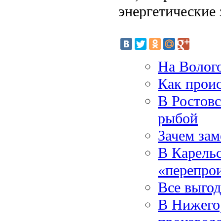
энергетические 
На Волого
Как проис
В Ростовс
рыбой
Зачем зам
В Карельс
«перепро
Все выго
В Нижего