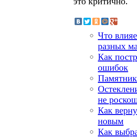
это критично.
Что влияе
разных м
Как постр
ошибок
Памятники
Остеклени
не роско
Как верну
новым
Как выбра