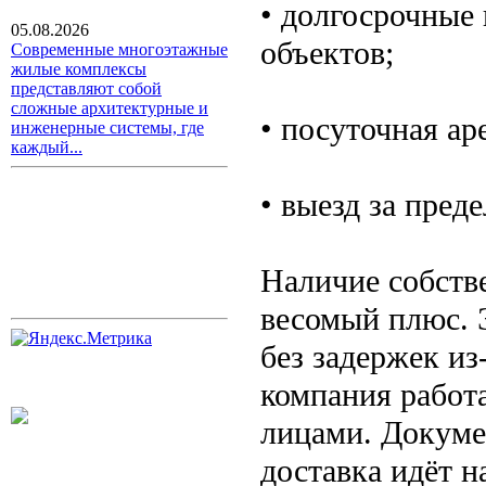
• долгосрочные
05.08.2026
объектов;
Современные многоэтажные
жилые комплексы
представляют собой
сложные архитектурные и
• посуточная ар
инженерные системы, где
каждый...
• выезд за пред
Наличие собств
весомый плюс. Э
без задержек из
компания работ
лицами. Докуме
доставка идёт 