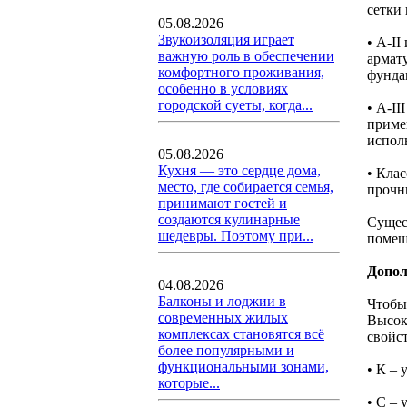
сетки
05.08.2026
Звукоизоляция играет
• А-I
важную роль в обеспечении
армат
комфортного проживания,
фундам
особенно в условиях
городской суеты, когда...
• А-I
приме
исполь
05.08.2026
Кухня — это сердце дома,
• Кла
место, где собирается семья,
прочн
принимают гостей и
создаются кулинарные
Сущес
шедевры. Поэтому при...
помещ
Допол
04.08.2026
Балконы и лоджии в
Чтобы
современных жилых
Высок
комплексах становятся всё
свойст
более популярными и
функциональными зонами,
• К – 
которые...
• С – 