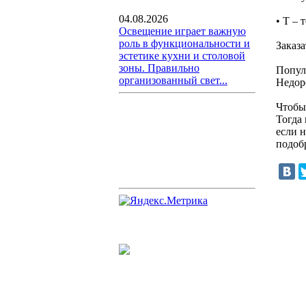
04.08.2026
• Т – 
Освещение играет важную
роль в функциональности и
Заказ
эстетике кухни и столовой
зоны. Правильно
Попул
организованный свет...
Недор
Чтобы
Тогда
если н
подоб