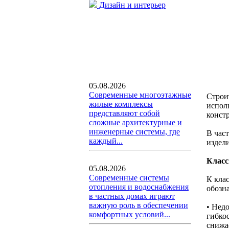
Дизайн и интерьер
05.08.2026
Современные многоэтажные
Строи
жилые комплексы
испол
представляют собой
конст
сложные архитектурные и
инженерные системы, где
В час
каждый...
издел
Класс
05.08.2026
Современные системы
К кла
отопления и водоснабжения
обозн
в частных домах играют
важную роль в обеспечении
• Недо
комфортных условий...
гибкос
снижа