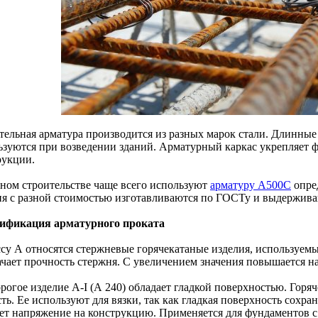
тельная арматура производится из разных марок стали. Длинные
ьзуются при возведении зданий. Арматурный каркас укрепляет 
рукции.
тном строительстве чаще всего используют
арматуру А500С
опре
ия с разной стоимостью изготавливаются по ГОСТу и выдержива
ификация арматурного проката
ссу А относятся стержневые горячекатаные изделия, используемы
ачает прочность стержня. С увеличением значения повышается н
рогое изделие А-I (А 240) обладает гладкой поверхностью. Горя
ть. Ее используют для вязки, так как гладкая поверхность сохран
ет напряжение на конструкцию. Применяется для фундаментов с