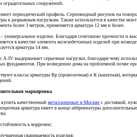
 и оградительных сооружений.
I имеет периодический профиль. Серповидный рисунок на поверх
уры к разрывным нагрузкам. Также используется в качестве мон
ента более 3 метров, применяется арматура 12 мм и более.
II – универсальное изделие. Благодаря сочетанию прочности и в
няется в качестве элемента железобетонных изделий при возвед
зуется арматура 14 мм.
сс А-IV выдерживает серьезные нагрузки, благодаря чему исполь
ых фундаментов. При возведении дома на проблемной почве при
твуют классы арматуры Вр (проволочная) и К (канатная), которы
ений.
нительная маркировка
 купить качественный
металлопрокат в Москве
с доставкой, нуж
опрочная арматура имеет в конце аббревиатуры дополнительны
ва:
устойчивость к коррозии;
улучшенная свариваемость изделия;