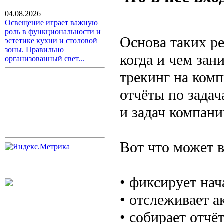
04.08.2026
Освещение играет важную
роль в функциональности и
Основа таких р
эстетике кухни и столовой
зоны. Правильно
когда и чем зан
организованный свет...
трекинг на комп
отчёты по задач
и задач компани
Вот что может в
• фиксирует нач
• отслеживает а
• собирает отчё