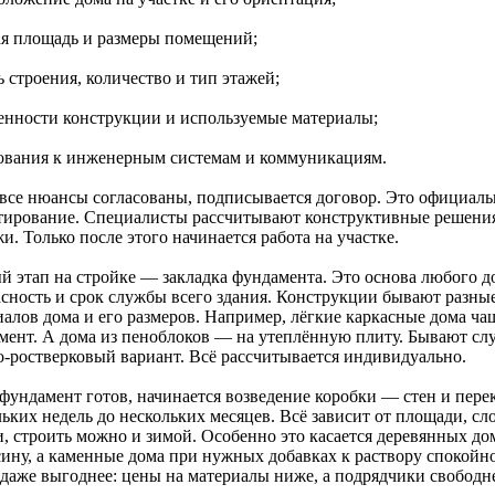
ая площадь и размеры помещений;
ь строения, количество и тип этажей;
бенности конструкции и используемые материалы;
бования к инженерным системам и коммуникациям.
 все нюансы согласованы, подписывается договор. Это официальн
тирование. Специалисты рассчитывают конструктивные решения
и. Только после этого начинается работа на участке.
й этап на стройке — закладка фундамента. Это основа любого до
асность и срок службы всего здания. Конструкции бывают разные
иалов дома и его размеров. Например, лёгкие каркасные дома ча
мент. А дома из пеноблоков — на утеплённую плиту. Бывают сл
о-ростверковый вариант. Всё рассчитывается индивидуально.
 фундамент готов, начинается возведение коробки — стен и пере
ьких недель до нескольких месяцев. Всё зависит от площади, сл
и, строить можно и зимой. Особенно это касается деревянных до
ину, а каменные дома при нужных добавках к раствору спокойно 
 даже выгоднее: цены на материалы ниже, а подрядчики свободн