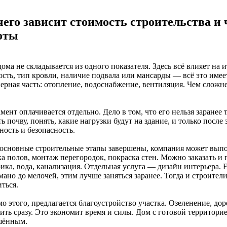
чего зависит стоимость строительства и
оты
ома не складывается из одного показателя. Здесь всё влияет на
ость, тип кровли, наличие подвала или мансарды — всё это имее
ерная часть: отопление, водоснабжение, вентиляция. Чем сложн
ент оплачивается отдельно. Дело в том, что его нельзя заранее
ь почву, понять, какие нагрузки будут на здание, и только посл
ность и безопасность.
 основные строительные этапы завершены, компания может вып
ка полов, монтаж перегородок, покраска стен. Можно заказать и
ика, вода, канализация. Отдельная услуга — дизайн интерьера. Е
ано до мелочей, этим лучше заняться заранее. Тогда и строител
ться.
о этого, предлагается благоустройство участка. Озеленение, д
ить сразу. Это экономит время и силы. Дом с готовой территори
шённым.