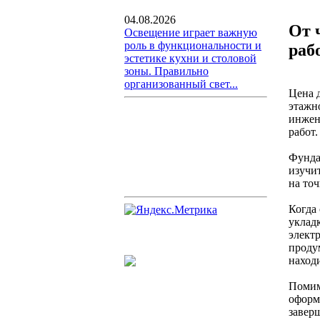
04.08.2026
От 
Освещение играет важную
роль в функциональности и
раб
эстетике кухни и столовой
зоны. Правильно
организованный свет...
Цена д
этажн
инжен
работ.
Фундам
изучит
на точ
Когда
уклад
электр
продум
находи
Помим
оформ
завер