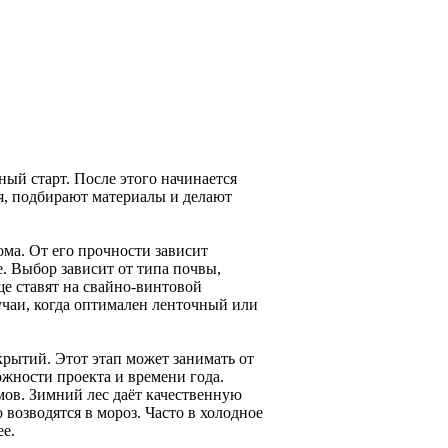
ый старт. После этого начинается
, подбирают материалы и делают
ма. От его прочности зависит
. Выбор зависит от типа почвы,
ще ставят на свайно-винтовой
учаи, когда оптимален ленточный или
крытий. Этот этап может занимать от
ожности проекта и времени года.
мов. Зимний лес даёт качественную
возводятся в мороз. Часто в холодное
ее.