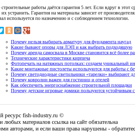
 строительные работы даётся гарантия 5 лет. Если вдруг в этот
н их устранить. Гарантия на материалы зависит от производител
иал используется по назначению и с соблюдением технологии.
Почему нельзя выбирать арматуру для фундамента наугад
Какие бывают опоры для ЛЭП и как выбрать подходящую
Почему аренда самосвала в Москве становится всё более 
Технические характеристики кирпича
Фотопечать на натяжных потолках: создаем уникальный ин
Какие монтажные пистолеты используются для работы с бе
Почему светодиодные светильники «тарелки» выбирают дл
Почему ковролин важен для гостиниц и отелей
Как обеспечить энергоснабжение строительной площадки
Почему детские игровые домики пользуются устойчивым 
есурс fish-industry.ru ©
 любых материалов ссылка на сайт обязательна
ими авторами, и если ваши права нарушены - обратите