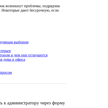
 срок возникнут проблемы, подрядчик
я. Некоторые дают бессрочную, если
разумным выбором
терьер
тоном и чем они отличаются
я дома и офиса
спросом
сь к администратору через форму