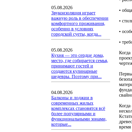
05.08.2026
• общ
Звукоизоляция играет
важную роль в обеспечении
• стил
комфортного проживания,
особенно в условиях
• осо
городской суеты, когда...
• тре
05.08.2026
Когда
Кухня — это сердце дома,
проек
место, где собирается семья,
чертеж
принимают гостей и
создаются кулинарные
Первы
шедевры. Поэтому при...
безоп
матер
фунда
04.08.2026
свайн
Балконы и лоджии в
современных жилых
Когда
комплексах становятся всё
нескол
более популярными и
Кстат
функциональными зонами,
древес
которые...
время