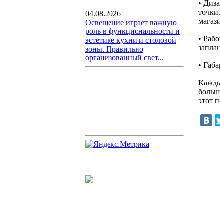
• Диз
точки
04.08.2026
магази
Освещение играет важную
роль в функциональности и
• Раб
эстетике кухни и столовой
запла
зоны. Правильно
организованный свет...
• Габ
Кажды
больш
этот 