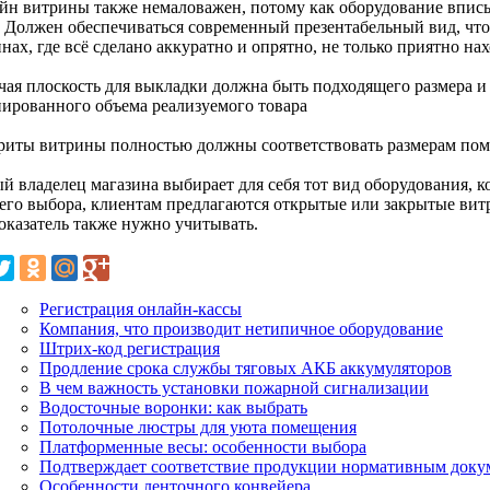
айн витрины также немаловажен, потому как оборудование впис
. Должен обеспечиваться современный презентабельный вид, чт
нах, где всё сделано аккуратно и опрятно, не только приятно на
очая плоскость для выкладки должна быть подходящего размера и
нированного объема реализуемого товара
ариты витрины полностью должны соответствовать размерам по
й владелец магазина выбирает для себя тот вид оборудования, к
его выбора, клиентам предлагаются открытые или закрытые ви
показатель также нужно учитывать.
Регистрация онлайн-кассы
Компания, что производит нетипичное оборудование
Штрих-код регистрация
Продление срока службы тяговых АКБ аккумуляторов
В чем важность установки пожарной сигнализации
Водосточные воронки: как выбрать
Потолочные люстры для уюта помещения
Платформенные весы: особенности выбора
Подтверждает соответствие продукции нормативным док
Особенности ленточного конвейера