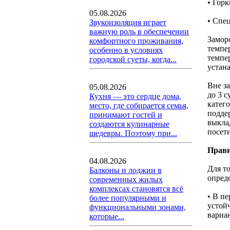
• Горк
05.08.2026
• Спе
Звукоизоляция играет
важную роль в обеспечении
Замор
комфортного проживания,
темпе
особенно в условиях
темпе
городской суеты, когда...
устан
Вне з
05.08.2026
до 3 с
Кухня — это сердце дома,
катего
место, где собирается семья,
подде
принимают гостей и
выкла
создаются кулинарные
посет
шедевры. Поэтому при...
Прави
04.08.2026
Для т
Балконы и лоджии в
опред
современных жилых
комплексах становятся всё
• В п
более популярными и
устой
функциональными зонами,
вариа
которые...