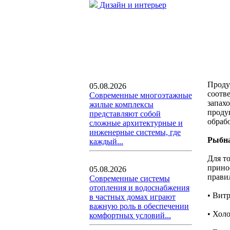
Дизайн и интерьер
Проду
05.08.2026
соотв
Современные многоэтажные
запах
жилые комплексы
проду
представляют собой
обраб
сложные архитектурные и
инженерные системы, где
Рыбна
каждый...
Для т
прино
05.08.2026
прави
Современные системы
отопления и водоснабжения
• Вит
в частных домах играют
важную роль в обеспечении
• Хол
комфортных условий...