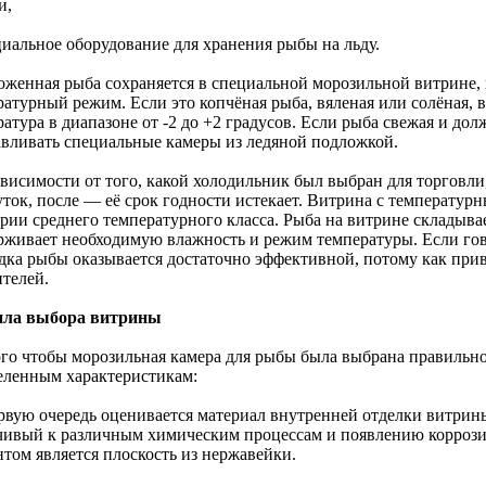
и,
циальное оборудование для хранения рыбы на льду.
оженная рыба сохраняется в специальной морозильной витрине,
ратурный режим. Если это копчёная рыба, вяленая или солёная, 
ратура в диапазоне от -2 до +2 градусов. Если рыба свежая и до
авливать специальные камеры из ледяной подложкой.
ависимости от того, какой холодильник был выбран для торговли
уток, после — её срок годности истекает. Витрина с температур
рии среднего температурного класса. Рыба на витрине складывае
рживает необходимую влажность и режим температуры. Если гово
дка рыбы оказывается достаточно эффективной, потому как при
ителей.
ла выбора витрины
ого чтобы морозильная камера для рыбы была выбрана правильно
еленным характеристикам:
ервую очередь оценивается материал внутренней отделки витрин
чивый к различным химическим процессам и появлению корроз
нтом является плоскость из нержавейки.