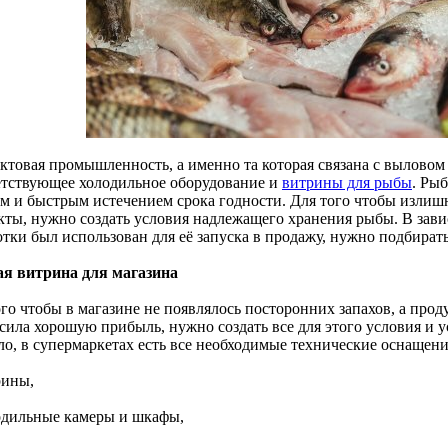
ктовая промышленность, а именно та которая связана с выловом
етствующее холодильное оборудование и
витрины для рыбы
. Ры
ом и быстрым истечением срока годности. Для того чтобы излиш
кты, нужно создать условия надлежащего хранения рыбы. В завис
отки был использован для её запуска в продажу, нужно подбират
я витрина для магазина
ого чтобы в магазине не появлялось посторонних запахов, а про
сила хорошую прибыль, нужно создать все для этого условия и 
ло, в супермаркетах есть все необходимые технические оснащени
рины,
одильные камеры и шкафы,