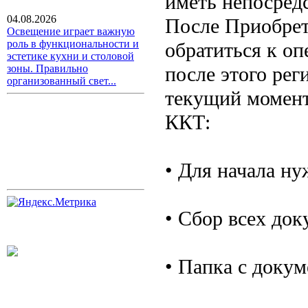
иметь непосред
04.08.2026
После Приобрет
Освещение играет важную
роль в функциональности и
обратиться к о
эстетике кухни и столовой
после этого рег
зоны. Правильно
организованный свет...
текущий момент
ККТ:
• Для начала н
• Сбор всех док
• Папка с доку