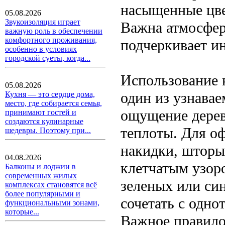
насыщенные цве
05.08.2026
Звукоизоляция играет
Важна атмосфер
важную роль в обеспечении
комфортного проживания,
подчеркивает и
особенно в условиях
городской суеты, когда...
Использование 
05.08.2026
один из узнавае
Кухня — это сердце дома,
место, где собирается семья,
ощущение дерев
принимают гостей и
создаются кулинарные
теплоты. Для о
шедевры. Поэтому при...
накидки, шторы
04.08.2026
клетчатым узоро
Балконы и лоджии в
современных жилых
зеленых или си
комплексах становятся всё
более популярными и
сочетать с одн
функциональными зонами,
которые...
Важное правило