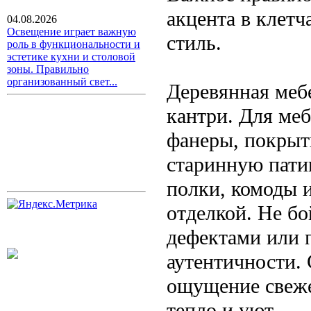
акцента в клетч
04.08.2026
Освещение играет важную
стиль.
роль в функциональности и
эстетике кухни и столовой
зоны. Правильно
организованный свет...
Деревянная меб
кантри. Для меб
фанеры, покрыт
старинную патин
полки, комоды 
отделкой. Не б
дефектами или 
аутентичности. 
ощущение свеже
тепло и уют.