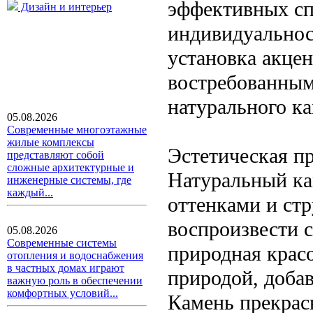
эффективных с
Дизайн и интерьер
индивидуальност
установка акце
востребованным
натурального ка
05.08.2026
Современные многоэтажные
жилые комплексы
Эстетическая п
представляют собой
сложные архитектурные и
Натуральный ка
инженерные системы, где
каждый...
оттенками и ст
воспроизвести 
05.08.2026
Современные системы
природная крас
отопления и водоснабжения
в частных домах играют
природой, добав
важную роль в обеспечении
комфортных условий...
Камень прекрас