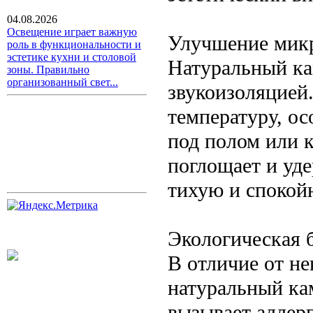
04.08.2026
Освещение играет важную
Улучшение мик
роль в функциональности и
эстетике кухни и столовой
Натуральный ка
зоны. Правильно
организованный свет...
звукоизоляцией
температуру, ос
под полом или 
поглощает и уде
тихую и спокой
Экологическая 
В отличие от н
натуральный ка
вызывает аллер