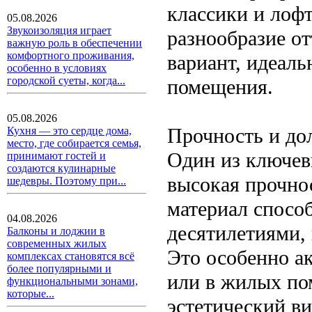
классики и лофт
05.08.2026
Звукоизоляция играет
разнообразие от
важную роль в обеспечении
комфортного проживания,
вариант, идеал
особенно в условиях
городской суеты, когда...
помещения.
05.08.2026
Прочность и до
Кухня — это сердце дома,
место, где собирается семья,
Один из ключев
принимают гостей и
создаются кулинарные
высокая прочнос
шедевры. Поэтому при...
материал спосо
04.08.2026
десятилетиями, 
Балконы и лоджии в
современных жилых
Это особенно а
комплексах становятся всё
более популярными и
или в жилых по
функциональными зонами,
которые...
эстетический ви