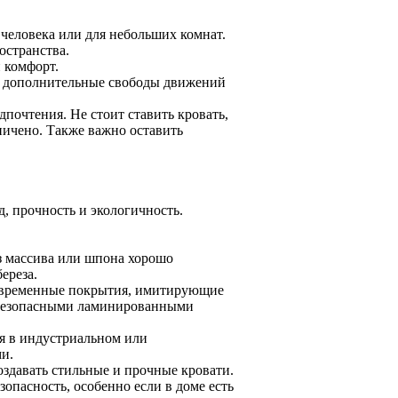
 человека или для небольших комнат.
остранства.
 комфорт.
ет дополнительные свободы движений
почтения. Не стоит ставить кровать,
аничено. Также важно оставить
д, прочность и экологичность.
з массива или шпона хорошо
ереза.
овременные покрытия, имитирующие
с безопасными ламинированными
ся в индустриальном или
и.
оздавать стильные и прочные кровати.
опасность, особенно если в доме есть