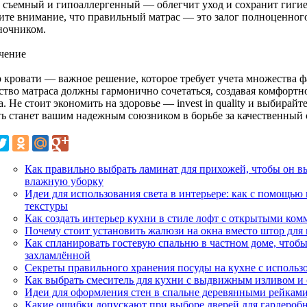
: съемный и гипоаллергенный — облегчит уход и сохранит гигие
ите внимание, что правильный матрас — это залог полноценног
ночником.
чение
 кровати — важное решение, которое требует учета множества фа
ество матраса должны гармонично сочетаться, создавая комфортн
. Не стоит экономить на здоровье — invest in quality и выбира
ть станет вашим надежным союзником в борьбе за качественный 
Как правильно выбрать ламинат для прихожей, чтобы он 
влажную уборку
Идеи для использования света в интерьере: как с помощью
текстуры
Как создать интерьер кухни в стиле лофт с открытыми ко
Почему стоит установить жалюзи на окна вместо штор для
Как спланировать гостевую спальню в частном доме, чтоб
захламлённой
Секреты правильного хранения посуды на кухне с использ
Как выбрать смеситель для кухни с выдвижным изливом и
Идеи для оформления стен в спальне деревянными рейками
Какие ошибки допускают при выборе дверей для гардеробн