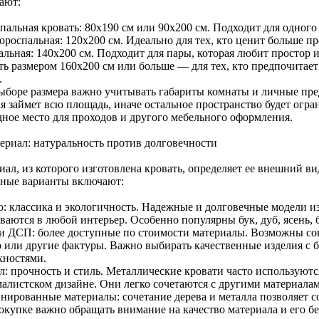
ают:
пальная кровать: 80х190 см или 90х200 см. Подходит для одного
роспальная: 120х200 см. Идеально для тех, кто ценит больше пр
альная: 140х200 см. Подходит для пары, которая любит простор и
ть размером 160х200 см или больше — для тех, кто предпочита
.
ыборе размера важно учитывать габариты комнаты и личные пред
ая займет всю площадь, иначе остальное пространство будет огр
дное место для проходов и другого мебельного оформления.
териал: натуральность против долговечности
ал, из которого изготовлена кровать, определяет ее внешний ви
ные варианты включают:
о: классика и экологичность. Надежные и долговечные модели и
аются в любой интерьер. Особенно популярны бук, дуб, ясень, б
 ДСП: более доступные по стоимости материалы. Возможны с
о или другие фактуры. Важно выбирать качественные изделия 
хностями.
л: прочность и стиль. Металлические кровати часто используют
алистском дизайне. Они легко сочетаются с другими материалам
нированные материалы: сочетание дерева и металла позволяет с
купке важно обращать внимание на качество материала и его без