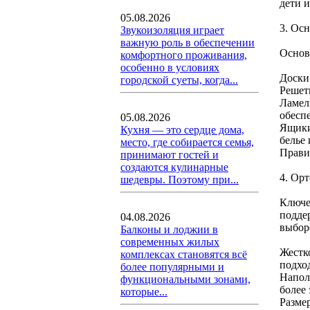
дети 
05.08.2026
3. Ос
Звукоизоляция играет
важную роль в обеспечении
Основ
комфортного проживания,
особенно в условиях
Доски
городской суеты, когда...
Решет
Ламел
обесп
05.08.2026
Ящики
Кухня — это сердце дома,
белье
место, где собирается семья,
Прави
принимают гостей и
создаются кулинарные
4. Орт
шедевры. Поэтому при...
Ключе
подде
04.08.2026
выбор
Балконы и лоджии в
современных жилых
Жестк
комплексах становятся всё
подхо
более популярными и
Напол
функциональными зонами,
более
которые...
Размер