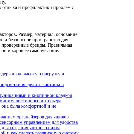
ну.
о отдыха и профилактики проблем с
кторов. Размер, материал, основание
ое и безопасное пространство для
йте проверенные бренды. Правильная
сон и хорошее самочувствие.
выдерживал высокую нагрузку и
 подсветки выделить картины и
ммуникациями и кирпичной кладкой
 минималистичного интерьера
ы она была комфортной и не
ованием органайзеров для ящиков
 сенсорным управлением для удобства
 для создания уютного ритма
ой и как сделать раздвижную систему