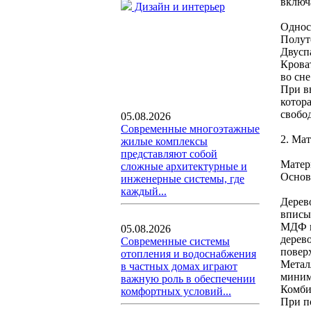
включ
Дизайн и интерьер
Однос
Полуто
Двусп
Крова
во сне
При в
котор
свобо
05.08.2026
Современные многоэтажные
2. Ма
жилые комплексы
представляют собой
Матери
сложные архитектурные и
Основ
инженерные системы, где
каждый...
Дерев
вписыв
МДФ и
05.08.2026
дерев
Современные системы
повер
отопления и водоснабжения
Метал
в частных домах играют
миним
важную роль в обеспечении
Комби
комфортных условий...
При по