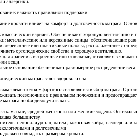
или аллергики.
нование: важность правильной поддержки
ание кровати влияет на комфорт и долговечность матраса. Осно
: классический вариант. Обеспечивают хорошую вентиляцию и 
ки: металлические или деревянные спицы, обеспечивающие равн
и: деревянные или пластиковые полосы, расположенные с опре
ечивать ортопедические свойства и хорошую вентиляцию.
 для хранения: встроенные или отдельные, позволяют экономить
 или вещи.
льное основание обеспечивает равномерное распределение веса и
опедический матрас: залог здорового сна
вым элементом комфортного сна является выбор матраса. Орто
рживать позвоночник в правильном положении и предотвращают 
е матраса необходимо учитывать:
ость: мягкие, средней жесткости или жесткие модели. Оптималь
дящая большинству.
нитель: пенополиуретан, латекс, кокосовая койра, памперс или 
 экологичными и долговечными.
: должен совпадать с размером кровати.