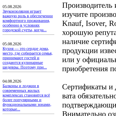
Производитель 
05.08.2026
Звукоизоляция играет
изучите произв
важную роль в обеспечении
комфортного проживания,
Knauf, Isover, 
особенно в условиях
городской суеты, когда...
хорошую репута
наличие сертиф
05.08.2026
продукции изве
Кухня — это сердце дома,
место, где собирается семья,
или у официаль
принимают гостей и
создаются кулинарные
приобретения п
шедевры. Поэтому при...
04.08.2026
Сертификаты и 
Балконы и лоджии в
современных жилых
вата обязательн
комплексах становятся всё
более популярными и
подтверждающие
функциональными зонами,
которые...
Внимательно оз