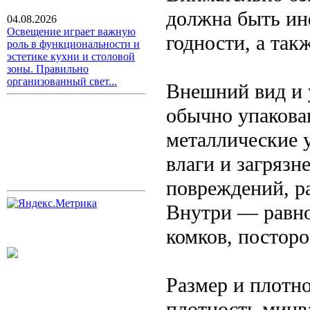
должна быть инф
04.08.2026
Освещение играет важную
годности, а так
роль в функциональности и
эстетике кухни и столовой
зоны. Правильно
организованный свет...
Внешний вид и 
обычно упакова
металлические 
влаги и загрязн
повреждений, р
Внутри — равно
комков, постор
Размер и плотн
плотность минв