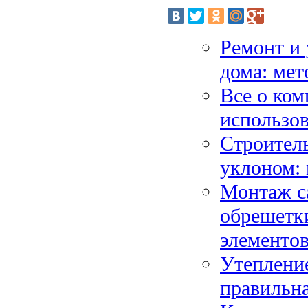
Ремонт и 
дома: мет
Все о ком
использов
Строитель
уклоном:
Монтаж са
обрешетки
элементо
Утепление
правильна