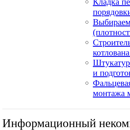
Кладка пе
порядовки
Выбираем 
(плотност
Строитель
котлована
Штукатурк
и подгото
Фальцева
монтажа 
Информационный некомме