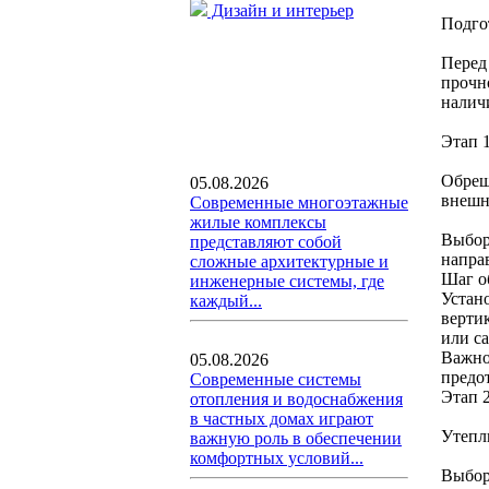
Дизайн и интерьер
Подго
Перед
прочн
налич
Этап 
Обреш
05.08.2026
внешн
Современные многоэтажные
жилые комплексы
Выбор
представляют собой
напра
сложные архитектурные и
Шаг об
инженерные системы, где
Устан
каждый...
верти
или с
Важно
05.08.2026
предо
Современные системы
Этап 
отопления и водоснабжения
в частных домах играют
Утепл
важную роль в обеспечении
комфортных условий...
Выбор