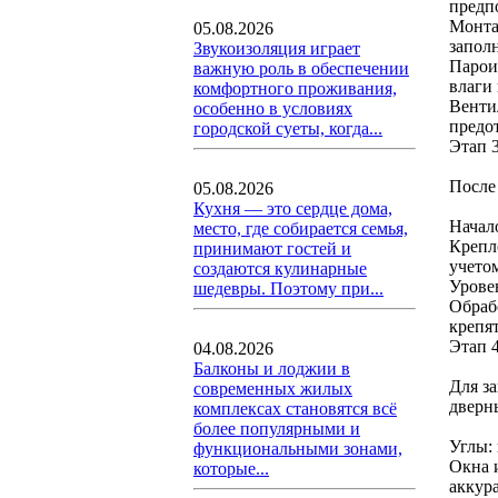
предп
Монта
05.08.2026
заполн
Звукоизоляция играет
Парои
важную роль в обеспечении
влаги
комфортного проживания,
Венти
особенно в условиях
предо
городской суеты, когда...
Этап 3
После
05.08.2026
Кухня — это сердце дома,
Начал
место, где собирается семья,
Крепл
принимают гостей и
учето
создаются кулинарные
Урове
шедевры. Поэтому при...
Обраб
крепя
Этап 
04.08.2026
Балконы и лоджии в
Для з
современных жилых
дверн
комплексах становятся всё
более популярными и
Углы:
функциональными зонами,
Окна 
которые...
аккур