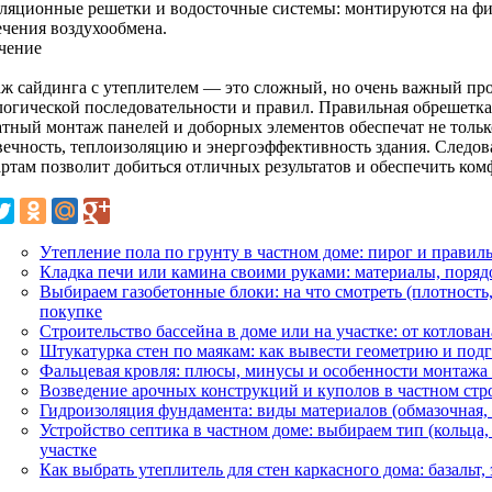
ляционные решетки и водосточные системы: монтируются на фин
ечения воздухообмена.
чение
ж сайдинга с утеплителем — это сложный, но очень важный про
логической последовательности и правил. Правильная обрешетка
атный монтаж панелей и доборных элементов обеспечат не толь
вечность, теплоизоляцию и энергоэффективность здания. Следо
артам позволит добиться отличных результатов и обеспечить ком
Утепление пола по грунту в частном доме: пирог и правил
Кладка печи или камина своими руками: материалы, поряд
Выбираем газобетонные блоки: на что смотреть (плотность,
покупке
Строительство бассейна в доме или на участке: от котлова
Штукатурка стен по маякам: как вывести геометрию и под
Фальцевая кровля: плюсы, минусы и особенности монтажа
Возведение арочных конструкций и куполов в частном стро
Гидроизоляция фундамента: виды материалов (обмазочная, 
Устройство септика в частном доме: выбираем тип (кольца,
участке
Как выбрать утеплитель для стен каркасного дома: базальт,