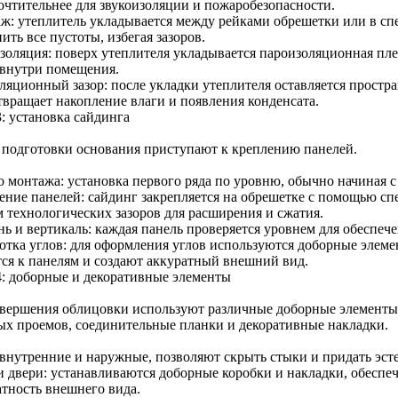
очтительнее для звукоизоляции и пожаробезопасности.
ж: утеплитель укладывается между рейками обрешетки или в с
ить все пустоты, избегая зазоров.
золяция: поверх утеплителя укладывается пароизоляционная пле
 внутри помещения.
ляционный зазор: после укладки утеплителя оставляется простра
твращает накопление влаги и появления конденсата.
: установка сайдинга
 подготовки основания приступают к креплению панелей.
о монтажа: установка первого ряда по уровню, обычно начиная с
ение панелей: сайдинг закрепляется на обрешетке с помощью с
м технологических зазоров для расширения и сжатия.
нь и вертикаль: каждая панель проверяется уровнем для обеспеч
отка углов: для оформления углов используются доборные элеме
тся к панелям и создают аккуратный внешний вид.
4: доборные и декоративные элементы
авершения облицовки используют различные доборные элементы:
ых проемов, соединительные планки и декоративные накладки.
 внутренние и наружные, позволяют скрыть стыки и придать эст
и двери: устанавливаются доборные коробки и накладки, обесп
атность внешнего вида.