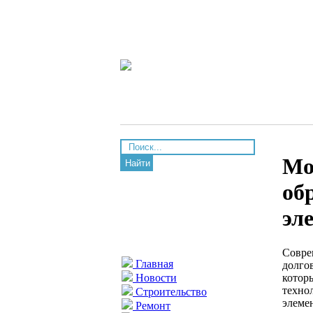
Мо
Найти
об
эл
Совре
Главная
долго
котор
Новости
техно
Строительство
элеме
Ремонт