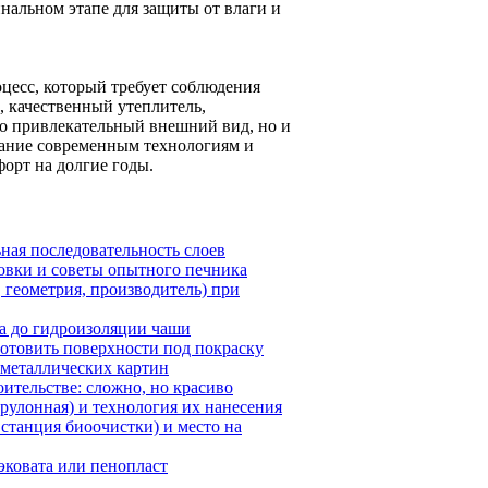
альном этапе для защиты от влаги и
цесс, который требует соблюдения
, качественный утеплитель,
ко привлекательный внешний вид, но и
вание современным технологиям и
форт на долгие годы.
ьная последовательность слоев
овки и советы опытного печника
 геометрия, производитель) при
на до гидроизоляции чаши
готовить поверхности под покраску
 металлических картин
ительстве: сложно, но красиво
рулонная) и технология их нанесения
 станция биоочистки) и место на
 эковата или пенопласт