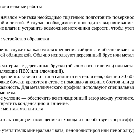
товительные работы
 началом монтажа необходимо тщательно подготовить поверхнос
ой и чистой. В случае необходимости проводится выравнивание 
ие влаги и устранить возможные источники сырости, чтобы уте
1: устройство обрешетки
етка служит каркасом для крепления сайдинга и обеспечивает 
ей облицовкой. Обычно используют деревянный брус или метал
 материала: деревянные бруски (обычно сосна или ель) или мет
вляющие ПВХ или алюминий).
решетки: зависит от типа сайдинга и утеплителя, обычно 30-60 
овка: бруски крепятся к стене с помощью анкерных болтов или д
кальность. Для металлического профиля используют специальные
аморезы.
е условие — обеспечить вентиляционный зазор между утеплите
твратить конденсацию и гниение.
2: монтаж утеплителя
итель защищает помещение от холода и способствует энергоэффе
 утеплителя: минеральная вата, пенополистирол или пенополиур