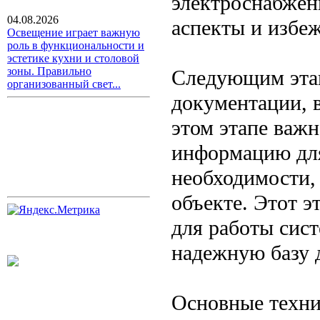
электроснабжени
04.08.2026
аспекты и избе
Освещение играет важную
роль в функциональности и
эстетике кухни и столовой
зоны. Правильно
Следующим этап
организованный свет...
документации, 
этом этапе важ
информацию для
необходимости,
объекте. Этот э
для работы сис
надежную базу 
Основные техни