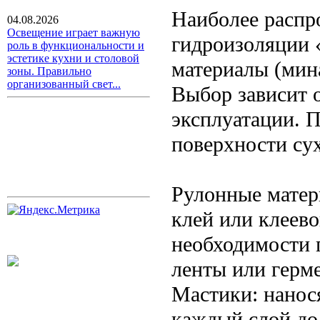
Наиболее распр
04.08.2026
Освещение играет важную
гидроизоляции 
роль в функциональности и
эстетике кухни и столовой
материалы (мин
зоны. Правильно
организованный свет...
Выбор зависит 
эксплуатации. П
поверхности сух
Рулонные матер
клей или клеево
необходимости 
ленты или герме
Мастики: нанося
каждый слой до