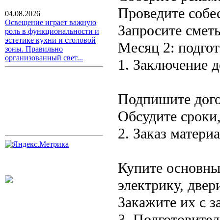
Проведите собе
04.08.2026
Освещение играет важную
Запросите сметы
роль в функциональности и
эстетике кухни и столовой
Месяц 2: подгот
зоны. Правильно
организованный свет...
1. Заключение 
Подпишите дого
Обсудите сроки,
2. Заказ матери
Купите основны
электрику, двери
Закажите их с з
3. Подготовите