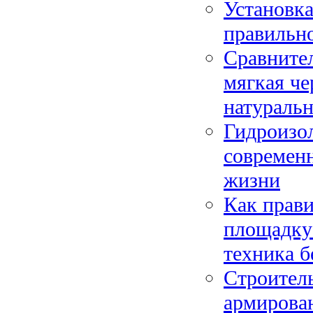
Установка
правильно
Сравните
мягкая че
натуральн
Гидроизол
современн
жизни
Как прави
площадку:
техника б
Строитель
армирован