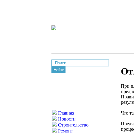
От
Найти
При п
предч
Прави
резуль
Что та
Главная
Новости
Предч
Строительство
проце
Ремонт