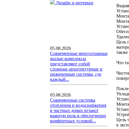
Дизайн и интерьер
Вырав
Устан
Монта
Монта
Устан
Обесп
Удале
Цель 
матери
05.08.2026
также
Современные многоэтажные
жилые комплексы
Что та
представляют собой
сложные архитектурные и
Чисто
инженерные системы, где
повер
каждый...
Поклей
Уклад
05.08.2026
Устан
Современные системы
Монта
отопления и водоснабжения
Устан
в частных домах играют
Устрой
важную роль в обеспечении
Цель 
комфортных условий...
к экс