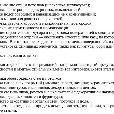
нивание стен и потолков (шпаклевка, штукатурка);
овка электропроводки, розеток, выключателей;
ж водопроводных и канализационных коммуникаций;
ж маяков для ровных поверхностей;
овка дверных коробок и межкомнатных перегородок;
ечение герметичности и шумоизоляции;
ние строительного мусора и подготовка поверхностей к окончате
предчистовой отделки — обеспечить качественную базу, на кот
алы. В этот этап не входит финальная отделка поверхностей, их
 установка финишных элементов, таких как плинтусы, обои или
кое чистовая отделка?
вая отделка — это завершающий этап ремонта, который предусм
хностей и монтаж финальных элементов интерьера. В этот этап в
ка обоев, окраска стен и потолков;
ка напольных покрытий (ламинат, паркет, ламинат, керамическая
овка плинтусов, наличников, декоративных элементов;
ж светильников, розеток и выключателей с декоративной наклад
овка дверных полотен и фурнитуры;
ство декоративной отделки стен, потолков и пола.
чистовой отделки — придать помещению эстетичный вид, заверш
плуатации.