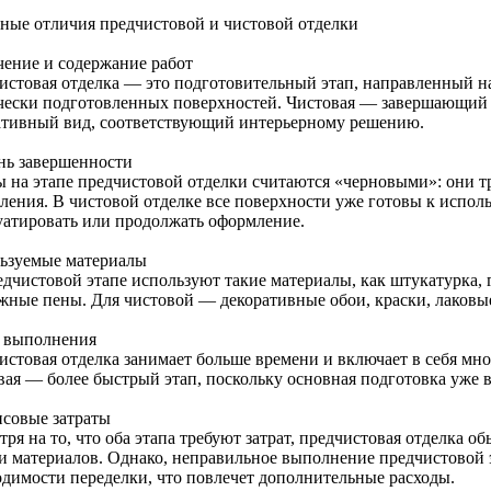
ные отличия предчистовой и чистовой отделки
чение и содержание работ
истовая отделка — это подготовительный этап, направленный н
чески подготовленных поверхностей. Чистовая — завершающий э
ативный вид, соответствующий интерьерному решению.
нь завершенности
ы на этапе предчистовой отделки считаются «черновыми»: они т
ления. В чистовой отделке все поверхности уже готовы к испол
уатировать или продолжать оформление.
ьзуемые материалы
едчистовой этапе используют такие материалы, как штукатурка, 
жные пены. Для чистовой — декоративные обои, краски, лаковы
 выполнения
истовая отделка занимает больше времени и включает в себя мн
вая — более быстрый этап, поскольку основная подготовка уже 
совые затраты
ря на то, что оба этапа требуют затрат, предчистовая отделка о
 и материалов. Однако, неправильное выполнение предчистовой 
одимости переделки, что повлечет дополнительные расходы.