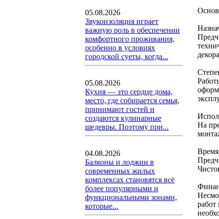
Основ
05.08.2026
Звукоизоляция играет
Назна
важную роль в обеспечении
Предч
комфортного проживания,
техни
особенно в условиях
декор
городской суеты, когда...
Степе
Работ
05.08.2026
оформ
Кухня — это сердце дома,
экспл
место, где собирается семья,
принимают гостей и
Испол
создаются кулинарные
На пр
шедевры. Поэтому при...
монта
Время
04.08.2026
Предч
Балконы и лоджии в
Чисто
современных жилых
комплексах становятся всё
Финан
более популярными и
Несмот
функциональными зонами,
работ
которые...
необх