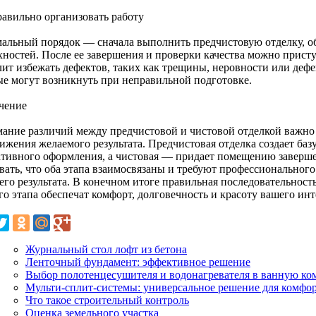
равильно организовать работу
альный порядок — сначала выполнить предчистовую отделку, об
хностей. После ее завершения и проверки качества можно присту
лит избежать дефектов, таких как трещины, неровности или деф
ые могут возникнуть при неправильной подготовке.
чение
ание различий между предчистовой и чистовой отделкой важно
ижения желаемого результата. Предчистовая отделка создает баз
ативного оформления, а чистовая — придает помещению заверш
вать, что оба этапа взаимосвязаны и требуют профессиональног
его результата. В конечном итоге правильная последовательност
о этапа обеспечат комфорт, долговечность и красоту вашего инт
Журнальный стол лофт из бетона
Ленточный фундамент: эффективное решение
Выбор полотенцесушителя и водонагревателя в ванную ко
Мульти-сплит-системы: универсальное решение для комфо
Что такое строительный контроль
Оценка земельного участка