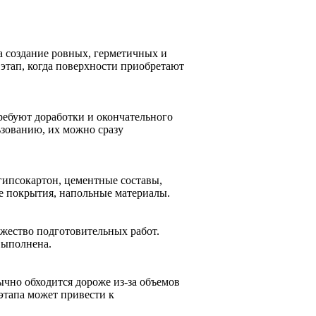
а создание ровных, герметичных и
тап, когда поверхности приобретают
ребуют доработки и окончательного
ьзованию, их можно сразу
гипсокартон, цементные составы,
е покрытия, напольные материалы.
ожество подготовительных работ.
выполнена.
бычно обходится дороже из-за объемов
этапа может привести к