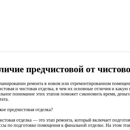
личие предчистовой от чистов
ланировании ремонта в новом или отремонтированном помещении
истовая и чистовая отделка, в чем их основные отличия и какую
льное понимание этих этапов поможет сэкономить время, деньги
тата.
кое предчистовая отделка?
истовая отделка — это этап ремонта, который включает подгото
ссы по подготовке помещения к финальной отделке. На этом эта