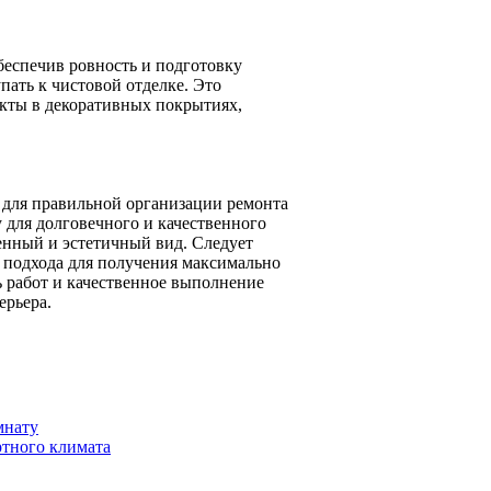
еспечив ровность и подготовку
пать к чистовой отделке. Это
екты в декоративных покрытиях,
 для правильной организации ремонта
у для долговечного и качественного
енный и эстетичный вид. Следует
о подхода для получения максимально
ь работ и качественное выполнение
ерьера.
мнату
ртного климата