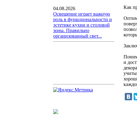
Как п
04.08.2026
Освещение играет важную
Оптим
роль в функциональности и
повер
эстетике кухни и столовой
позво
зоны. Правильно
котор
организованный свет...
Заклю
Поним
и дост
декор
учиты
хорош
каждог