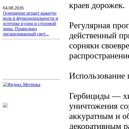
краев дорожек.
04.08.2026
Освещение играет важную
роль в функциональности и
Регулярная про
эстетике кухни и столовой
зоны. Правильно
действенный пр
организованный свет...
сорняки своевр
распространени
Использование 
Гербициды — хи
уничтожения со
аккуратным и о
декоративным р