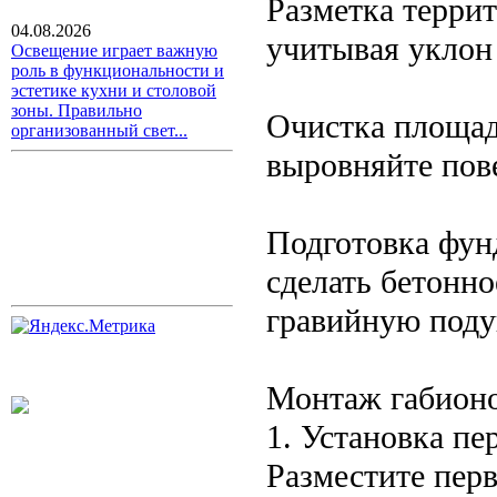
Разметка терри
04.08.2026
учитывая уклон 
Освещение играет важную
роль в функциональности и
эстетике кухни и столовой
зоны. Правильно
Очистка площадк
организованный свет...
выровняйте пов
Подготовка фун
сделать бетонно
гравийную поду
Монтаж габионо
1. Установка пе
Разместите перв