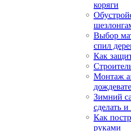
коряги
Обустройс
шезлонга
Выбор мат
спил дере
Как защит
Строитель
Монтаж ав
дождеват
Зимний са
сделать и
Как постр
руками