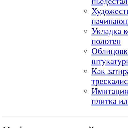
пьедестал
Художеств
начинающ
Укладка к
полотен
Облицовка
штукатур
Как затир
трескалис
Имитация 
плитка и