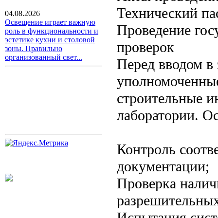
Технический па
04.08.2026
Освещение играет важную
Проведение гос
роль в функциональности и
эстетике кухни и столовой
проверок
зоны. Правильно
организованный свет...
Перед вводом в
уполномоченные
строительные и
лаборатории. О
Контроль соотв
документации;
Проверка налич
разрешительных
Испытания сис