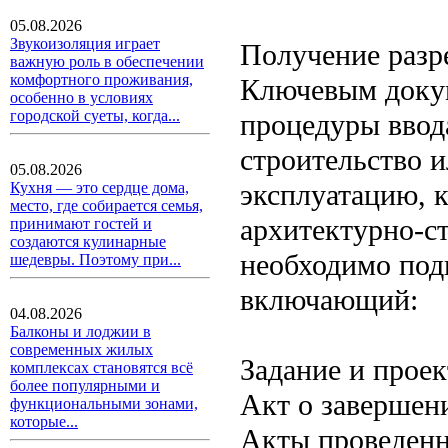
05.08.2026
Звукоизоляция играет
Получение разр
важную роль в обеспечении
комфортного проживания,
Ключевым докум
особенно в условиях
городской суеты, когда...
процедуры ввода
строительство и
05.08.2026
эксплуатацию, 
Кухня — это сердце дома,
место, где собирается семья,
архитектурно-ст
принимают гостей и
создаются кулинарные
необходимо под
шедевры. Поэтому при...
включающий:
04.08.2026
Балконы и лоджии в
современных жилых
Задание и прое
комплексах становятся всё
более популярными и
Акт о завершен
функциональными зонами,
которые...
Акты проведенн