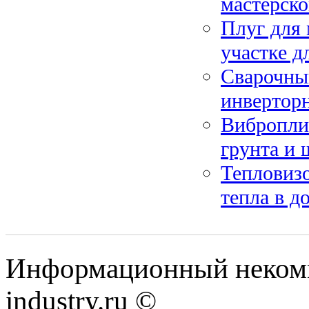
мастерско
Плуг для 
участке д
Сварочный
инвертор
Вибропли
грунта и 
Тепловизо
тепла в д
Информационный некомме
industry.ru ©