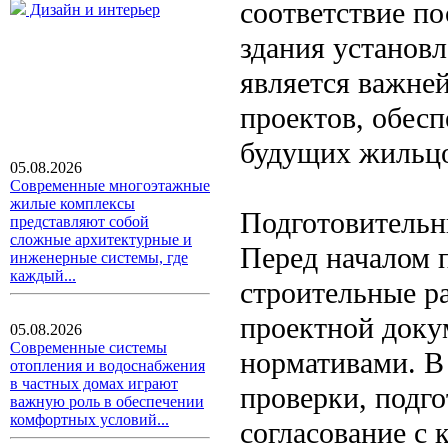
соответствие п
Дизайн и интерьер
здания установ
является важне
проектов, обес
будущих жильцо
05.08.2026
Современные многоэтажные
жилые комплексы
Подготовительн
представляют собой
сложные архитектурные и
Перед началом 
инженерные системы, где
каждый...
строительные р
проектной доку
05.08.2026
Современные системы
нормативами. В
отопления и водоснабжения
в частных домах играют
проверки, подг
важную роль в обеспечении
комфортных условий...
согласование с