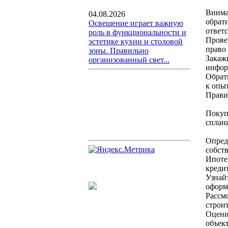
Внима
04.08.2026
обрати
Освещение играет важную
ответ
роль в функциональности и
Прове
эстетике кухни и столовой
право
зоны. Правильно
Закаж
организованный свет...
инфор
Обрат
к опы
Прави
Покуп
сплан
Опред
собст
Ипоте
креди
Узнай
оформ
Рассм
строи
Оцени
объек