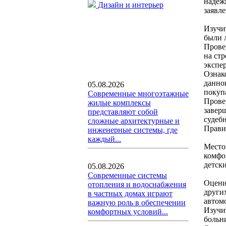
надежн
Дизайн и интерьер
заявл
Изучи
были л
Прове
на ст
экспе
Ознак
данно
05.08.2026
покуп
Современные многоэтажные
Прове
жилые комплексы
заверш
представляют собой
судеб
сложные архитектурные и
Прави
инженерные системы, где
каждый...
Место
комфо
детски
05.08.2026
Современные системы
Оцени
отопления и водоснабжения
други
в частных домах играют
автом
важную роль в обеспечении
Изучи
комфортных условий...
больн