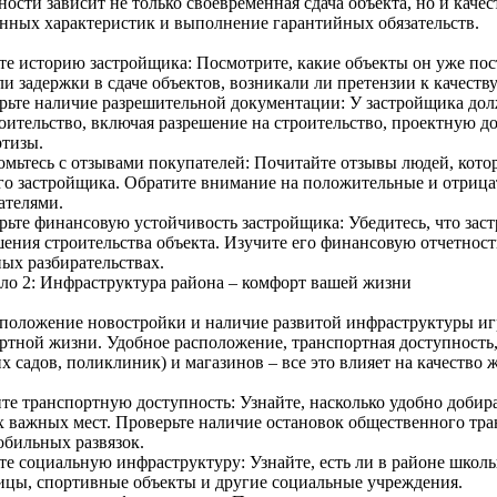
ости зависит не только своевременная сдача объекта, но и каче
енных характеристик и выполнение гарантийных обязательств.
те историю застройщика: Посмотрите, какие объекты он уже пост
и задержки в сдаче объектов, возникали ли претензии к качеству
рьте наличие разрешительной документации: У застройщика до
роительство, включая разрешение на строительство, проектную 
ртизы.
омьтесь с отзывами покупателей: Почитайте отзывы людей, кото
го застройщика. Обратите внимание на положительные и отриц
ателями.
рьте финансовую устойчивость застройщика: Убедитесь, что заст
ения строительства объекта. Изучите его финансовую отчетность
ных разбирательствах.
ло 2: Инфраструктура района – комфорт вашей жизни
положение новостройки и наличие развитой инфраструктуры иг
ртной жизни. Удобное расположение, транспортная доступность,
х садов, поликлиник) и магазинов – все это влияет на качество 
те транспортную доступность: Узнайте, насколько удобно добира
х важных мест. Проверьте наличие остановок общественного тра
обильных развязок.
те социальную инфраструктуру: Узнайте, есть ли в районе школы
ицы, спортивные объекты и другие социальные учреждения.