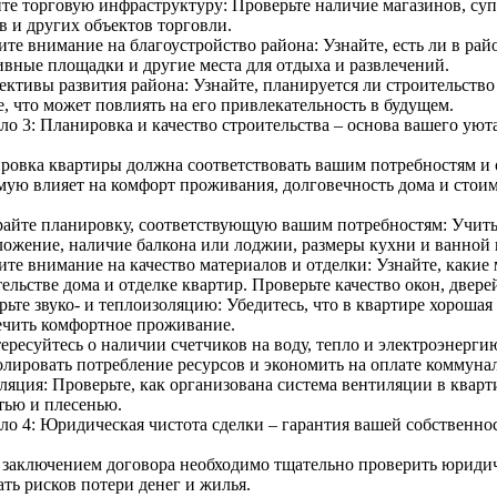
те торговую инфраструктуру: Проверьте наличие магазинов, суп
в и других объектов торговли.
те внимание на благоустройство района: Узнайте, есть ли в рай
ивные площадки и другие места для отдыха и развлечений.
ективы развития района: Узнайте, планируется ли строительств
, что может повлиять на его привлекательность в будущем.
ло 3: Планировка и качество строительства – основа вашего уют
ровка квартиры должна соответствовать вашим потребностям и о
мую влияет на комфорт проживания, долговечность дома и стоим
айте планировку, соответствующую вашим потребностям: Учитыв
ложение, наличие балкона или лоджии, размеры кухни и ванной
ите внимание на качество материалов и отделки: Узнайте, какие
ельстве дома и отделке квартир. Проверьте качество окон, двере
ьте звуко- и теплоизоляцию: Убедитесь, что в квартире хорошая
ечить комфортное проживание.
ересуйтесь о наличии счетчиков на воду, тепло и электроэнерги
олировать потребление ресурсов и экономить на оплате коммунал
ляция: Проверьте, как организована система вентиляции в кварт
тью и плесенью.
ло 4: Юридическая чистота сделки – гарантия вашей собственно
 заключением договора необходимо тщательно проверить юридич
ть рисков потери денег и жилья.