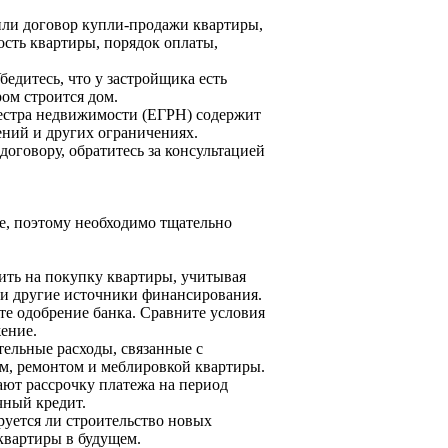
или договор купли-продажи квартиры,
ость квартиры, порядок оплаты,
едитесь, что у застройщика есть
ром строится дом.
естра недвижимости (ЕГРН) содержит
ений и других ограничениях.
договору, обратитесь за консультацией
е, поэтому необходимо тщательно
ить на покупку квартиры, учитывая
 и другие источники финансирования.
те одобрение банка. Сравните условия
ение.
ельные расходы, связанные с
м, ремонтом и меблировкой квартиры.
ают рассрочку платежа на период
чный кредит.
руется ли строительство новых
квартиры в будущем.