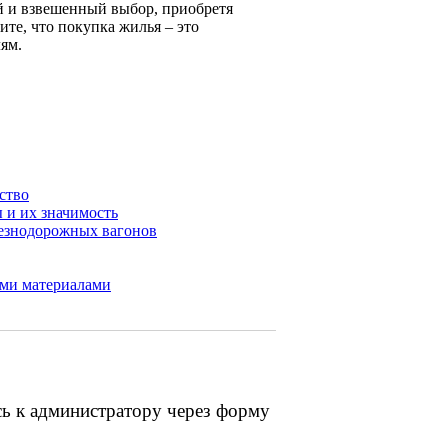
й и взвешенный выбор, приобретя
ите, что покупка жилья – это
ям.
ство
 и их значимость
лезнодорожных вагонов
ими материалами
сь к администратору через форму