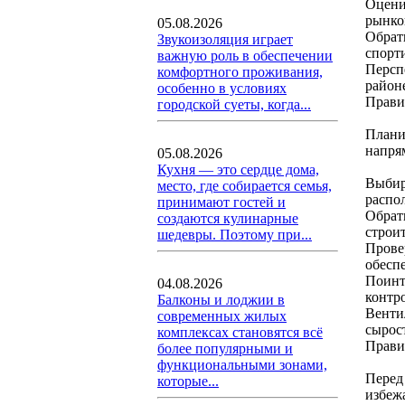
Оцени
рынко
05.08.2026
Обрати
Звукоизоляция играет
спорт
важную роль в обеспечении
Персп
комфортного проживания,
районе
особенно в условиях
Прави
городской суеты, когда...
Плани
напря
05.08.2026
Кухня — это сердце дома,
Выбир
место, где собирается семья,
распо
принимают гостей и
Обрат
создаются кулинарные
строит
шедевры. Поэтому при...
Провер
обесп
Поинт
04.08.2026
контр
Балконы и лоджии в
Венти
современных жилых
сырос
комплексах становятся всё
Прави
более популярными и
функциональными зонами,
Перед
которые...
избежа