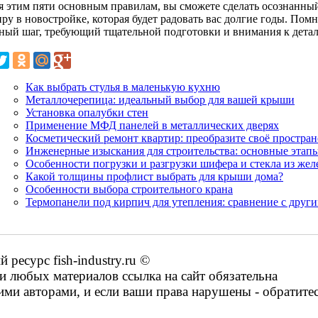
я этим пяти основным правилам, вы сможете сделать осознанны
ру в новостройке, которая будет радовать вас долгие годы. Помн
зный шаг, требующий тщательной подготовки и внимания к детал
Как выбрать стулья в маленькую кухню
Металлочерепица: идеальный выбор для вашей крыши
Установка опалубки стен
Применение МФД панелей в металлических дверях
Косметический ремонт квартир: преобразите своё простран
Инженерные изыскания для строительства: основные этапы
Особенности погрузки и разгрузки шифера и стекла из же
Какой толщины профлист выбрать для крыши дома?
Особенности выбора строительного крана
Термопанели под кирпич для утепления: сравнение с друг
есурс fish-industry.ru ©
 любых материалов ссылка на сайт обязательна
ими авторами, и если ваши права нарушены - обратите