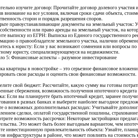
тельно изучите договор: Прочитайте договор долевого участия 
в внимание на все условия, включая сроки сдачи объекта, стоим
ственность сторон и порядок разрешения споров.
рьте правоустанавливающие документы на земельный участок: Уб
 собственности или право аренды на земельный участок, на кото
ите выписку из ЕГРН: Выписка из Единого государственного ре
мацию о правообладателе земельного участка, наличии обремен
итесь к юристу: Если у вас возникают сомнения или вопросы по 
тному юристу, специализирующемуся на недвижимости.
ло 5: Финансовые аспекты – разумное инвестирование
ка квартиры в новостройке – это серьезное финансовое вложени
ировать свои расходы и оценить свои финансовые возможности.
елите свой бюджет: Рассчитайте, какую сумму вы готовы потрат
венные сбережения, возможность получения ипотечного кредита
ка: Если вы планируете брать ипотечный кредит, заранее получи
тования в разных банках и выберите наиболее выгодное предлож
те о возможных дополнительных расходах: Учитывайте дополнит
лением сделки, оплатой государственной пошлины, страхование
отрите возможность рассрочки: Некоторые застройщики предлаг
тельства. Это может быть более выгодным вариантом, чем ипоте
те инвестиционную привлекательность объекта: Узнайте, плани
тов инфраструктуры в районе, что может повлиять на стоимость 