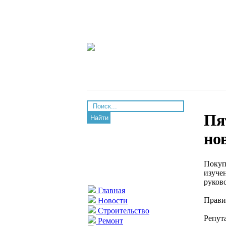
Пя
Найти
но
Покуп
изуче
руков
Главная
Прави
Новости
Строительство
Репут
Ремонт