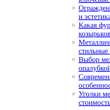
Ограждени
и эстетик
Какая фу
козырько
Металличе
стильные 
Выбор ме
опалубкой
Современн
особенно
Уголки ме
стоимость