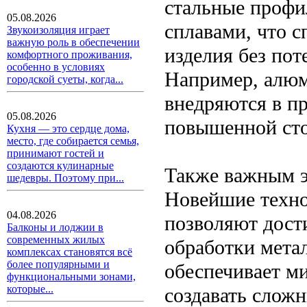
стальные профи
05.08.2026
сплавами, что с
Звукоизоляция играет
важную роль в обеспечении
изделия без пот
комфортного проживания,
особенно в условиях
Например, алюм
городской суеты, когда...
внедряются в пр
05.08.2026
повышенной сто
Кухня — это сердце дома,
место, где собирается семья,
принимают гостей и
создаются кулинарные
Также важным э
шедевры. Поэтому при...
Новейшие технол
04.08.2026
позволяют дост
Балконы и лоджии в
современных жилых
обработки метал
комплексах становятся всё
более популярными и
обеспечивает м
функциональными зонами,
которые...
создавать слож