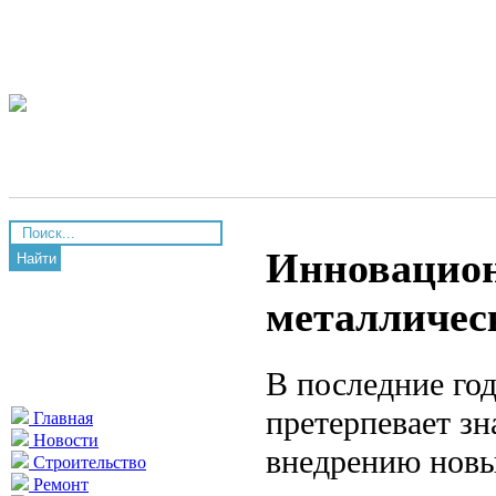
Инновацион
Найти
металличес
В последние го
претерпевает з
Главная
Новости
внедрению новы
Строительство
Ремонт