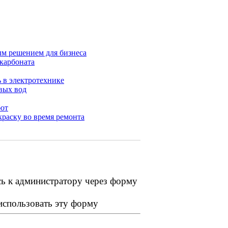
ым решением для бизнеса
карбоната
 в электротехнике
вых вод
бот
раску во время ремонта
сь к администратору через форму
 использовать эту форму