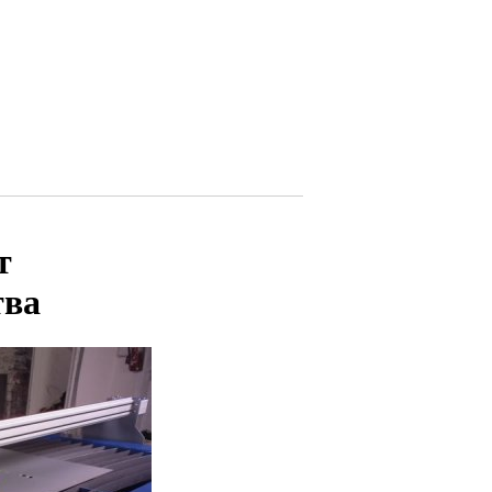
т
тва