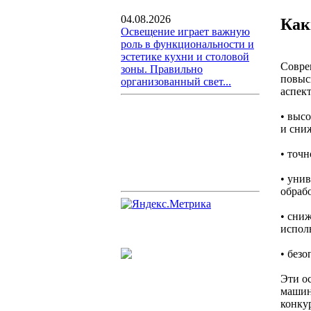
04.08.2026
Как
Освещение играет важную
роль в функциональности и
эстетике кухни и столовой
Совре
зоны. Правильно
повыс
организованный свет...
аспект
• выс
и сни
• точ
• уни
обраб
• сни
испол
• без
Эти о
машин
конку