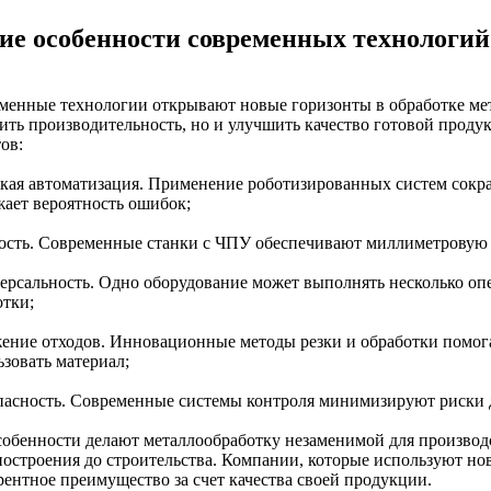
ие особенности современных технологий
менные технологии открывают новые горизонты в обработке мет
ить производительность, но и улучшить качество готовой проду
ов:
окая автоматизация. Применение роботизированных систем сокр
жает вероятность ошибок;
ность. Современные станки с ЧПУ обеспечивают миллиметровую 
версальность. Одно оборудование может выполнять несколько опе
отки;
жение отходов. Инновационные методы резки и обработки помо
ьзовать материал;
опасность. Современные системы контроля минимизируют риски 
собенности делают металлообработку незаменимой для производс
остроения до строительства. Компании, которые используют но
рентное преимущество за счет качества своей продукции.