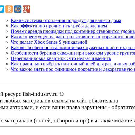
Какие системы отопления подойдут для вашего дома
Как эффективно прочистить трубы давлением
Почему аренда площадки под контейнер становится удобн
Какие преимущества дают рольставни из прозрачного поли
Что делает Xbox Series S уникальной
Каковы особенности алюминиевых луженых шин и их роль
Особенности бурения скважин при высоком уровне грунто
Перепланировка квартиры: что нельзя изменить
Как правильно выбрать плиточный клей для различных ра
Что важно знать про финишное покрытие и декоративную к
есурс fish-industry.ru ©
 любых материалов ссылка на сайт обязательна
ими авторами, и если ваши права нарушены - обратите
 материалов (статей, обзоров и пр.) вы также можете