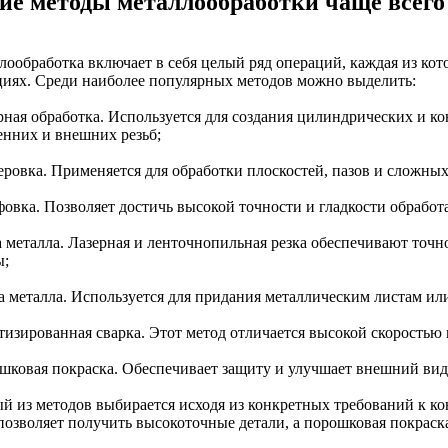
ие методы металлообработки чаще всего
лообработка включает в себя целый ряд операций, каждая из ко
циях. Среди наиболее популярных методов можно выделить:
арная обработка. Используется для создания цилиндрических и ко
енних и внешних резьб;
зеровка. Применяется для обработки плоскостей, пазов и сложных
фовка. Позволяет достичь высокой точности и гладкости обрабо
ка металла. Лазерная и ленточнопильная резка обеспечивают точ
ы;
ка металла. Используется для придания металлическим листам и
отизированная сварка. Этот метод отличается высокой скорость
ошковая покраска. Обеспечивает защиту и улучшает внешний вид
й из методов выбирается исходя из конкретных требований к ко
 позволяет получить высокоточные детали, а порошковая покраск