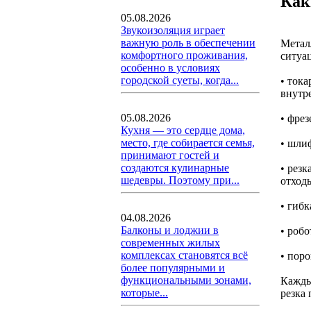
Как
05.08.2026
Звукоизоляция играет
важную роль в обеспечении
Метал
комфортного проживания,
ситуа
особенно в условиях
городской суеты, когда...
• ток
внутр
05.08.2026
• фре
Кухня — это сердце дома,
место, где собирается семья,
• шли
принимают гостей и
создаются кулинарные
• рез
шедевры. Поэтому при...
отход
• гиб
04.08.2026
Балконы и лоджии в
• роб
современных жилых
комплексах становятся всё
• пор
более популярными и
функциональными зонами,
Кажды
которые...
резка