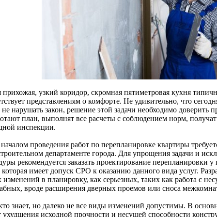
я прихожая, узкий коридор, скромная пятиметровая кухня типичн
тствует представлениям о комфорте. Не удивительно, что сегодн
 не нарушать закон, решение этой задачи необходимо доверить 
ботают план, выполнят все расчеты с соблюдением норм, получат
ной инспекции.
 началом проведения работ по перепланировке квартиры требует
строительном департаменте города. Для упрощения задачи и иск
дуры рекомендуется заказать проектирование перепланировки у
, которая имеет допуск СРО к оказанию данного вида услуг. Разр
 изменений в планировку, как серьезных, таких как работа с не
абных, вроде расширения дверных проемов или сноса межкомна
то знает, но далеко не все виды изменений допустимы. В основн
ет ухудшения исходной прочности и несущей способности констру