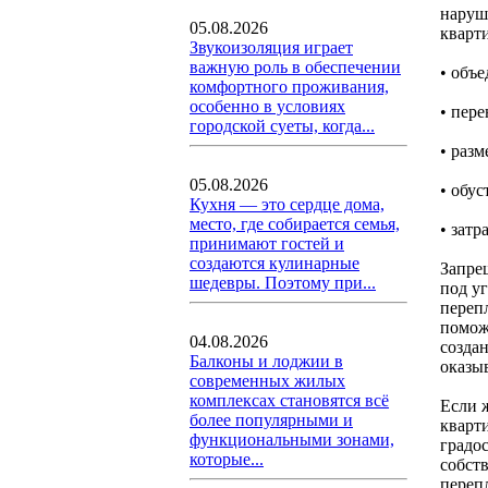
наруш
05.08.2026
кварти
Звукоизоляция играет
важную роль в обеспечении
• объе
комфортного проживания,
особенно в условиях
• пер
городской суеты, когда...
• раз
05.08.2026
• обус
Кухня — это сердце дома,
место, где собирается семья,
• зат
принимают гостей и
создаются кулинарные
Запре
шедевры. Поэтому при...
под у
переп
помож
04.08.2026
созда
Балконы и лоджии в
оказыв
современных жилых
комплексах становятся всё
Если 
более популярными и
кварт
функциональными зонами,
градо
которые...
собст
переп