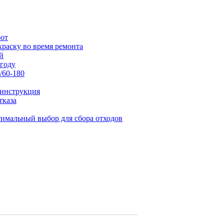
бот
раску во время ремонта
й
 году
/60-180
 инструкция
тказа
тимальный выбор для сбора отходов