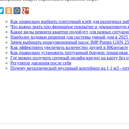
Как правильно выбрать плиточный клей для различных ра
Что важно знать про финишное покрытие и декоративную к
Какие виды ремонта квартир подойдут для разных ситуаци
Наиболее ходовые решения для системы умный дом в 2025
Зачем выбирать циркуляционный насос IMP Pumps GHN 25
Как эффективно увеличить количество друзей в ВКонтакте
Как правильно установить тротуарный бордюр: пошаговая
Где можно получить срочный онлайн-кредит на карту без о
Регулятор давления после себя
Почему металлический мусорный контейнер на 1,1 м3 - оп