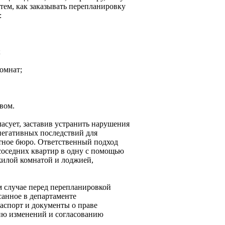
тем, как заказывать перепланировку
:
;
омнат;
вом.
асует, заставив устранить нарушения
 негативных последствий для
ктное бюро. Ответственный подход
 соседних квартир в одну с помощью
жилой комнатой и лоджией,
м случае перед перепланировкой
санное в департаменте
паспорт и документы о праве
нию изменений и согласованию