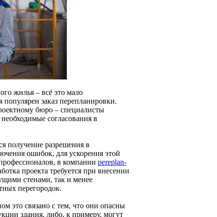
ого жилья – всё это мало
я популярен заказ перепланировки.
проектному бюро – специалисты
 необходимые согласования в
ся получение разрешения в
лючения ошибок, для ускорения этой
 профессионалов, в компании
pereplan-
аботка проекта требуется при внесении
сущими стенами, так и менее
тных перегородок.
ом это связано с тем, что они опасны
кции здания, либо, к примеру, могут