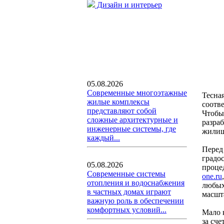
Дизайн и интерьер
05.08.2026
Современные многоэтажные
Тесна
жилые комплексы
соотве
представляют собой
Чтобы
сложные архитектурные и
разра
инженерные системы, где
жилищ
каждый...
Перед
градо
05.08.2026
проце
Современные системы
one.ru
отопления и водоснабжения
любых
в частных домах играют
масшт
важную роль в обеспечении
комфортных условий...
Мало к
за сч