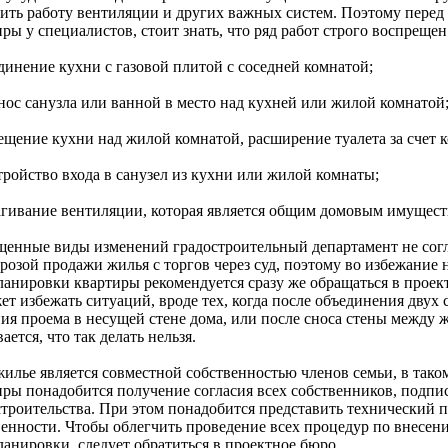
ить работу вентиляции и других важных систем. Поэтому перед 
ры у специалистов, стоит знать, что ряд работ строго воспрещен
динение кухни с газовой плитой с соседней комнатой;
енос санузла или ванной в место над кухней или жилой комнатой
мещение кухни над жилой комнатой, расширение туалета за счет к
тройство входа в санузел из кухни или жилой комнаты;
рагивание вентиляции, которая является общим домовым имущест
щенные виды изменений градостроительный департамент не согл
грозой продажи жилья с торгов через суд, поэтому во избежание
ланировки квартиры рекомендуется сразу же обращаться в прое
ет избежать ситуаций, вроде тех, когда после объединения двух
ния проема в несущей стене дома, или после сноса стены между 
ается, что так делать нельзя.
жилье является совместной собственностью членов семьи, в тако
иры понадобится получение согласия всех собственников, подпи
строительства. При этом понадобится представить технический 
венности. Чтобы облегчить проведение всех процедур по внесе
ланировки, следует обратиться в проектное бюро.