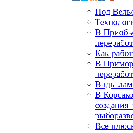
Под Вельс
Технолог
В Приобье
перерабо
Как рабо
В Приморь
перерабо
Виды лам
В Корсак
создания
рыборазв
Все плюс