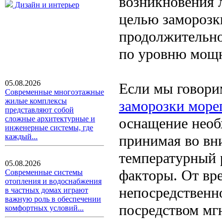
возникновения л
Дизайн и интерьер
целью заморозк
продолжительно
по уровню мощн
05.08.2026
Если мы говор
Современные многоэтажные
жилые комплексы
заморозки море
представляют собой
сложные архитектурные и
оснащение необ
инженерные системы, где
принимая во вн
каждый...
температурный 
05.08.2026
факторы. От вр
Современные системы
отопления и водоснабжения
непосредственн
в частных домах играют
важную роль в обеспечении
посредством мгн
комфортных условий...