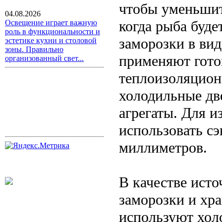
чтобы уменьшит
04.08.2026
когда рыба буде
Освещение играет важную
роль в функциональности и
заморозки в вид
эстетике кухни и столовой
зоны. Правильно
применяют гото
организованный свет...
теплоизоляцио
холодильные дв
агрегаты. Для 
использовать с
миллиметров.
В качестве исто
заморозки и хр
используют хол