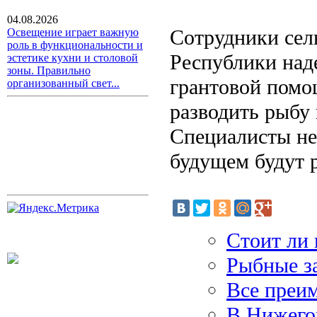
04.08.2026
Сотрудники сел
Освещение играет важную
роль в функциональности и
Республики наде
эстетике кухни и столовой
зоны. Правильно
грантовой помо
организованный свет...
разводить рыбу 
Специалисты не
будущем будут 
Стоит ли 
Рыбные з
Все преи
В Нижегор